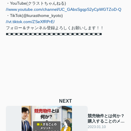
・YouTube(クラストちゃんねる)
//www.youtube.com/channel/UC_GAbsSgqpS2yCpWGTZoD-Q
・TikTok(@kurasthome_kyoto)
//vt.tiktok.com/ZSeXfRPrE/
フォロー＆チャンネル登録よろしくお願いします！！
■□■□■□■□■□■□■□■□■□■□■□■□■□■□■□■□■□■□■□■□■
NEXT
競売物件とは何か？
購入することのメリ
ット・デメリットを
2023.01.10