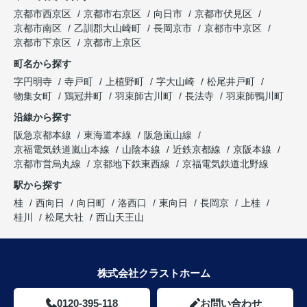
京都市西京区
京都市右京区
向日市
京都市伏見区
京都市南区
乙訓郡大山崎町
長岡京市
京都市中京区
京都市下京区
京都市上京区
町名から探す
字円明寺
寺戸町
上植野町
字大山崎
松尾井戸町
物集女町
鶏冠井町
羽束師古川町
長法寺
羽束師鴨川町
沿線から探す
阪急京都本線
東海道本線
阪急嵐山線
京福電気鉄道嵐山本線
山陰本線
近鉄京都線
京阪本線
京都市営烏丸線
京都地下鉄東西線
京福電気鉄道北野線
駅から探す
桂
西向日
向日町
洛西口
東向日
長岡京
上桂
桂川
松尾大社
西山天王山
株式会社クラストホーム
0120-395-118
お問い合わせ