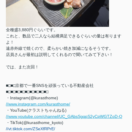
全種盛3,880円ぐらいです。
これと、数品で二人なら結構満足できるぐらいの量は有ります
よ！
遠赤外線で焼くので、柔らかい焼き加減になるそうです。
店員さんが最初は説明してくれるので聞いてみて下さい！
では、また次回！
■□■□京都で一番SNSを頑張っている不動産会社
■□■□
■□■□■□■□■□■□■□
・Instagram(@kurasthome)
//www.instagram.com/kurasthome/
・YouTube(クラストちゃんねる)
//www.youtube.com/channel/UC_GAbsSgqpS2yCpWGTZoD-Q
・TikTok(@kurasthome_kyoto)
//vt.tiktok.com/ZSeXfRPrE/