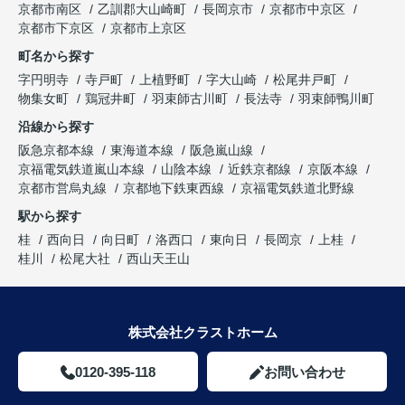
京都市南区
乙訓郡大山崎町
長岡京市
京都市中京区
京都市下京区
京都市上京区
町名から探す
字円明寺
寺戸町
上植野町
字大山崎
松尾井戸町
物集女町
鶏冠井町
羽束師古川町
長法寺
羽束師鴨川町
沿線から探す
阪急京都本線
東海道本線
阪急嵐山線
京福電気鉄道嵐山本線
山陰本線
近鉄京都線
京阪本線
京都市営烏丸線
京都地下鉄東西線
京福電気鉄道北野線
駅から探す
桂
西向日
向日町
洛西口
東向日
長岡京
上桂
桂川
松尾大社
西山天王山
株式会社クラストホーム
0120-395-118
お問い合わせ