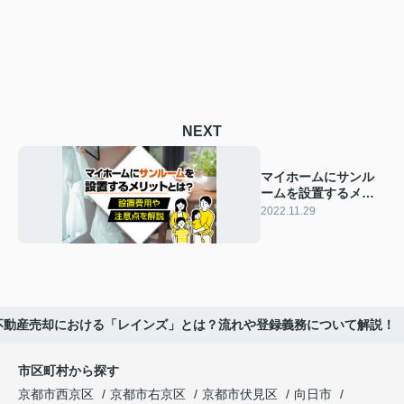
NEXT
マイホームにサンル
ームを設置するメリ
ットとは？設置費用
2022.11.29
や注意点を解説
不動産売却における「レインズ」とは？流れや登録義務について解説！
市区町村から探す
京都市西京区
京都市右京区
京都市伏見区
向日市