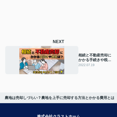
NEXT
相続と不動産売却に
かかる手続きや税金
は？注意点をあわせ
2022.07.19
て紹介
農地は売却しづらい？農地を上手に売却する方法とかかる費用とは
株式会社クラストホーム