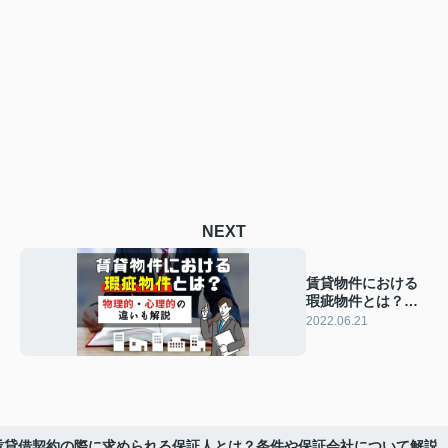
NEXT
賃貸物件における
瑕疵物件とは？物
理的・心理的の違
2022.06.21
いも解説
賃貸借契約の際に求められる保証人とは？条件や保証会社について解説