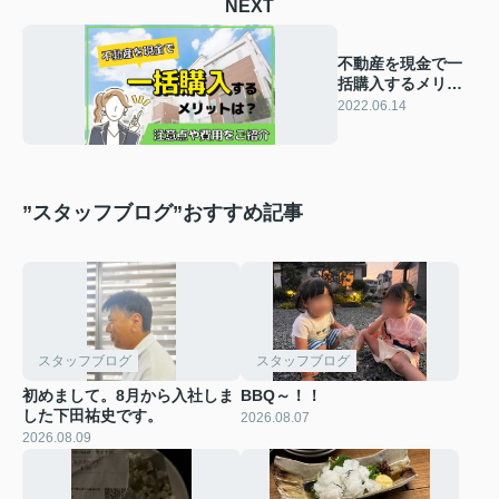
NEXT
不動産を現金で一
括購入するメリッ
トは？注意点や費
2022.06.14
用をご紹介
”スタッフブログ”おすすめ記事
スタッフブログ
スタッフブログ
初めまして。8月から入社しま
BBQ～！！
した下田祐史です。
2026.08.07
2026.08.09