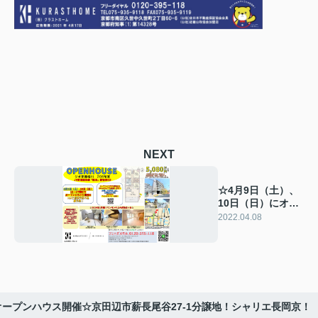
NEXT
☆4月9日（土）、
10日（日）にオー
プンハウスを開催
2022.04.08
いたします☆
ープンハウス開催☆京田辺市薪長尾谷27-1分譲地！シャリエ長岡京！