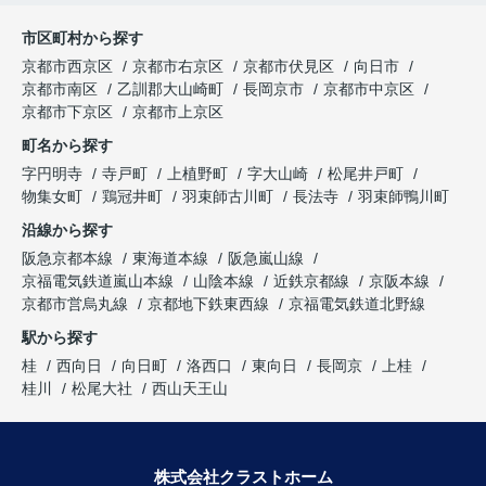
市区町村から探す
京都市西京区
京都市右京区
京都市伏見区
向日市
京都市南区
乙訓郡大山崎町
長岡京市
京都市中京区
京都市下京区
京都市上京区
町名から探す
字円明寺
寺戸町
上植野町
字大山崎
松尾井戸町
物集女町
鶏冠井町
羽束師古川町
長法寺
羽束師鴨川町
沿線から探す
阪急京都本線
東海道本線
阪急嵐山線
京福電気鉄道嵐山本線
山陰本線
近鉄京都線
京阪本線
京都市営烏丸線
京都地下鉄東西線
京福電気鉄道北野線
駅から探す
桂
西向日
向日町
洛西口
東向日
長岡京
上桂
桂川
松尾大社
西山天王山
株式会社クラストホーム