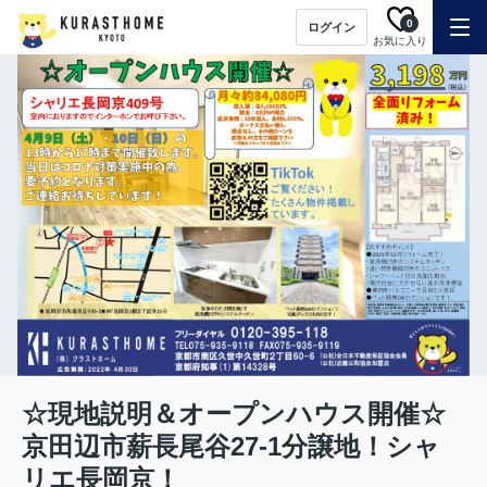
0
ログイン
お気に入り
☆現地説明＆オープンハウス開催☆
京田辺市薪長尾谷27-1分譲地！シャ
リエ長岡京！