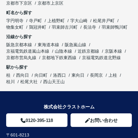
京都市下京区
京都市上京区
町名から探す
字円明寺
寺戸町
上植野町
字大山崎
松尾井戸町
物集女町
鶏冠井町
羽束師古川町
長法寺
羽束師鴨川町
沿線から探す
阪急京都本線
東海道本線
阪急嵐山線
京福電気鉄道嵐山本線
山陰本線
近鉄京都線
京阪本線
京都市営烏丸線
京都地下鉄東西線
京福電気鉄道北野線
駅から探す
桂
西向日
向日町
洛西口
東向日
長岡京
上桂
桂川
松尾大社
西山天王山
株式会社クラストホーム
0120-395-118
お問い合わせ
〒601-8213