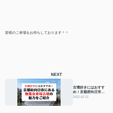
皆様のご来場をお待ちしております＾＾
NEXT
古墳好きにはおすす
め！京都府向日市に
ある物集女車塚古墳
2022.02.22
の魅力をご紹介