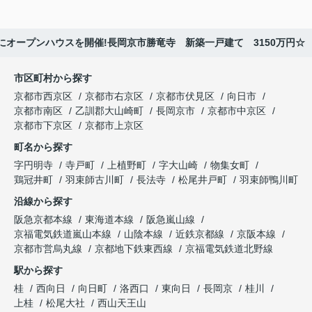
7時にオープンハウスを開催!長岡京市勝竜寺 新築一戸建て 3150万円☆
市区町村から探す
京都市西京区
京都市右京区
京都市伏見区
向日市
京都市南区
乙訓郡大山崎町
長岡京市
京都市中京区
京都市下京区
京都市上京区
町名から探す
字円明寺
寺戸町
上植野町
字大山崎
物集女町
鶏冠井町
羽束師古川町
長法寺
松尾井戸町
羽束師鴨川町
沿線から探す
阪急京都本線
東海道本線
阪急嵐山線
京福電気鉄道嵐山本線
山陰本線
近鉄京都線
京阪本線
京都市営烏丸線
京都地下鉄東西線
京福電気鉄道北野線
駅から探す
桂
西向日
向日町
洛西口
東向日
長岡京
桂川
上桂
松尾大社
西山天王山