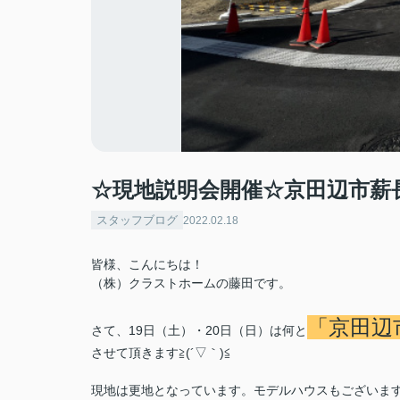
☆現地説明会開催☆京田辺市薪長
スタッフブログ
2022.02.18
皆様、こんにちは！
（株）クラストホームの藤田です。
「京田辺市
さて、19日（土）・20日（日）は何と
させて頂きます≧(´▽｀)≦
現地は更地となっています。モデルハウスもございま