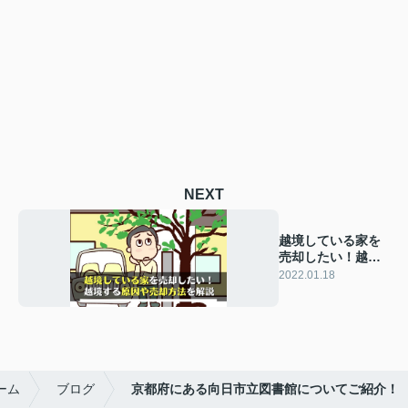
NEXT
越境している家を
売却したい！越境
する原因や売却方
2022.01.18
法を解説
ーム
ブログ
京都府にある向日市立図書館についてご紹介！