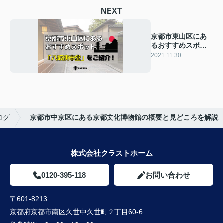
NEXT
京都市東山区にあ
るおすすめスポッ
ト「八坂庚申堂」
2021.11.30
をご紹介！
ログ
京都市中京区にある京都文化博物館の概要と見どころを解説
株式会社クラストホーム
0120-395-118
お問い合わせ
〒601-8213
京都府京都市南区久世中久世町２丁目60-6