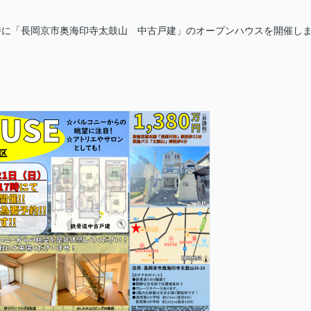
～17時に「長岡京市奥海印寺太鼓山 中古戸建」のオープンハウスを開催し