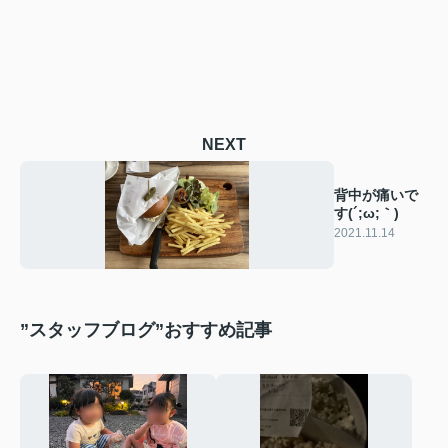
NEXT
背中が痛いで
す(´;ω;｀)
2021.11.14
”スタッフブログ”おすすめ記事