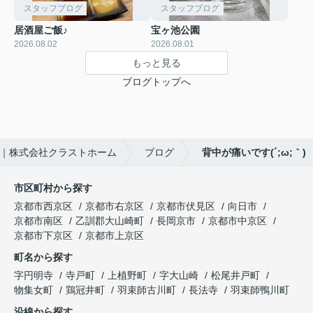
スタッフブログ
スタッフブログ
居酒屋ご飯♪
宝ヶ池公園
2026.08.02
2026.08.01
もっと見る
ブログトップへ
｜株式会社クラストホーム
ブログ
背中が痛いです(´;ω;｀)
市区町村から探す
京都市西京区
京都市右京区
京都市伏見区
向日市
京都市南区
乙訓郡大山崎町
長岡京市
京都市中京区
京都市下京区
京都市上京区
町名から探す
字円明寺
寺戸町
上植野町
字大山崎
松尾井戸町
物集女町
鶏冠井町
羽束師古川町
長法寺
羽束師鴨川町
沿線から探す