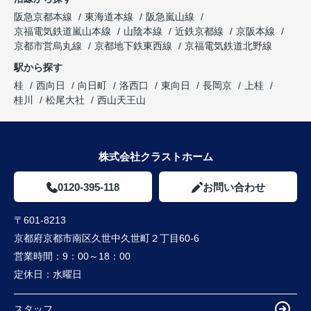
阪急京都本線
東海道本線
阪急嵐山線
京福電気鉄道嵐山本線
山陰本線
近鉄京都線
京阪本線
京都市営烏丸線
京都地下鉄東西線
京福電気鉄道北野線
駅から探す
桂
西向日
向日町
洛西口
東向日
長岡京
上桂
桂川
松尾大社
西山天王山
株式会社クラストホーム
0120-395-118
お問い合わせ
〒601-8213
京都府京都市南区久世中久世町２丁目60-6
営業時間：
9：00～18：00
定休日：
水曜日
スタッフ