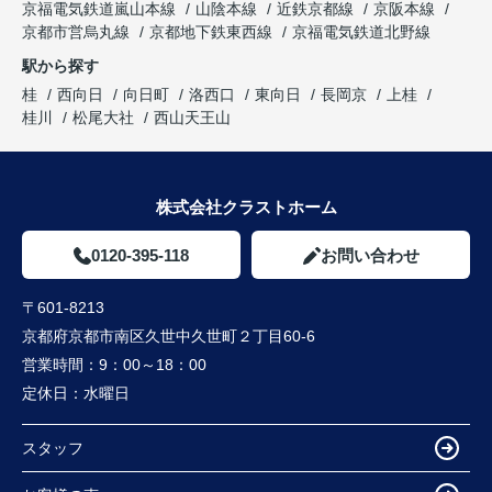
京福電気鉄道嵐山本線
山陰本線
近鉄京都線
京阪本線
京都市営烏丸線
京都地下鉄東西線
京福電気鉄道北野線
駅から探す
桂
西向日
向日町
洛西口
東向日
長岡京
上桂
桂川
松尾大社
西山天王山
株式会社クラストホーム
0120-395-118
お問い合わせ
〒601-8213
京都府京都市南区久世中久世町２丁目60-6
営業時間：
9：00～18：00
定休日：
水曜日
スタッフ