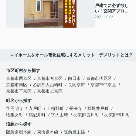
戸建てに必ず欲し
い！玄関アプロー
チの機能や費用を
2021.10.05
解説
マイホームをオール電化住宅にするメリット・デメリットとは？
市区町村から探す
京都市西京区
京都市右京区
向日市
京都市伏見区
京都市南区
乙訓郡大山崎町
長岡京市
京都市中京区
京都市下京区
京都市上京区
町名から探す
字円明寺
寺戸町
上植野町
長法寺
松尾井戸町
物集女町
鶏冠井町
字大山崎
羽束師古川町
羽束師鴨川町
沿線から探す
阪急京都本線
東海道本線
阪急嵐山線