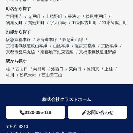
町名から探す
字円明寺
寺戸町
上植野町
長法寺
松尾井戸町
物集女町
鶏冠井町
字大山崎
羽束師古川町
羽束師鴨川町
沿線から探す
阪急京都本線
東海道本線
阪急嵐山線
京福電気鉄道嵐山本線
山陰本線
近鉄京都線
京阪本線
京都市営烏丸線
京都地下鉄東西線
京福電気鉄道北野線
駅から探す
桂
西向日
向日町
洛西口
東向日
長岡京
上桂
桂川
松尾大社
西山天王山
株式会社クラストホーム
0120-395-118
お問い合わせ
〒601-8213