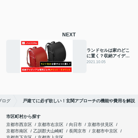
NEXT
ランドセルは家のどこ
に置く？収納アイディ
アと場所ごとのメリッ
2021.10.05
ト・デメリット
ブログ
戸建てに必ず欲しい！玄関アプローチの機能や費用を解説
市区町村から探す
京都市西京区
京都市右京区
向日市
京都市伏見区
京都市南区
乙訓郡大山崎町
長岡京市
京都市中京区
京都市下京区
京都市上京区