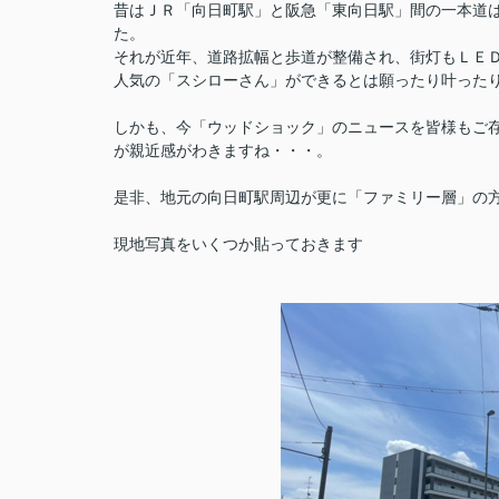
昔はＪＲ「向日町駅」と阪急「東向日駅」間の一本道
た。
それが近年、道路拡幅と歩道が整備され、街灯もＬＥ
人気の「スシローさん」ができるとは願ったり叶った
しかも、今「ウッドショック」のニュースを皆様もご
が親近感がわきますね・・・。
是非、地元の向日町駅周辺が更に「ファミリー層」の
現地写真をいくつか貼っておきます