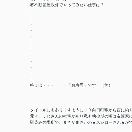
⑤不動産屋以外でやってみたい仕事は？
↓
↓
↓
↓
↓
↓
↓
↓
↓
↓
↓
↓
答えは・・・・・・「お寿司」です （笑）
タイトルにもありますようにＪＲ向日町駅から西に約1
元々、ＪＲさんの社宅があり私も幼少期の頃は友達家
馴染みの場所で、まさかまさかの★スシローさん★が