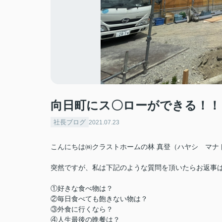
向日町にス〇ローができる！！
社長ブログ
2021.07.23
こんにちは㈱クラストホームの林 真登（ハヤシ マナ
突然ですが、私は下記のような質問を頂いたらお返事
①好きな食べ物は？
②毎日食べても飽きない物は？
③外食に行くなら？
④人生最後の晩餐は？