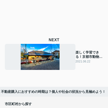
NEXT
楽しく学習でき
る！京都市動物園
の魅力
2021.06.22
不動産購入におすすめの時期は？個人や社会の状況から見極めよう！
市区町村から探す