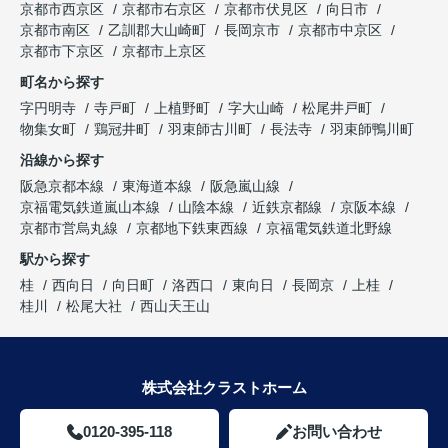
京都市西京区
京都市右京区
京都市伏見区
向日市
京都市南区
乙訓郡大山崎町
長岡京市
京都市中京区
京都市下京区
京都市上京区
町名から探す
字円明寺
寺戸町
上植野町
字大山崎
松尾井戸町
物集女町
鶏冠井町
羽束師古川町
長法寺
羽束師鴨川町
沿線から探す
阪急京都本線
東海道本線
阪急嵐山線
京福電気鉄道嵐山本線
山陰本線
近鉄京都線
京阪本線
京都市営烏丸線
京都地下鉄東西線
京福電気鉄道北野線
駅から探す
桂
西向日
向日町
洛西口
東向日
長岡京
上桂
桂川
松尾大社
西山天王山
株式会社クラストホーム
0120-395-118
お問い合わせ