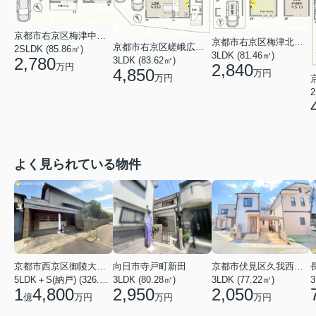
京都市右京区梅津中村町
京都市右京区梅津北浦町
京都市右京区嵯峨広沢南野町
2SLDK (85.86㎡)
3LDK (81.46㎡)
2,780
3LDK (83.62㎡)
2,840
万円
4,850
万円
万円
2
よく見られている物件
京都市西京区御陵大枝山町２丁目
向日市寺戸町新田
京都市伏見区久我西出町
5LDK＋S(納戸) (326.54㎡)
3LDK (80.28㎡)
3LDK (77.22㎡)
3
1
4,800
2,950
2,050
億
万円
万円
万円