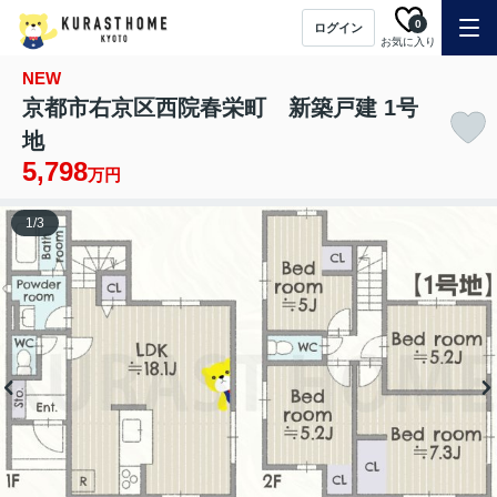
0
ログイン
お気に入り
NEW
京都市右京区西院春栄町 新築戸建 1号
地
5,798
万円
1
/
3