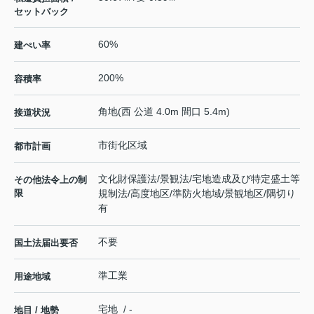
セットバック
60%
建ぺい率
200%
容積率
角地(西 公道 4.0m 間口 5.4m)
接道状況
市街化区域
都市計画
文化財保護法/景観法/宅地造成及び特定盛土等
その他法令上の制
限
規制法/高度地区/準防火地域/景観地区/隅切り
有
不要
国土法届出要否
準工業
用途地域
宅地 / -
地目 / 地勢