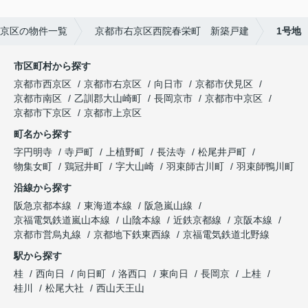
京区の物件一覧
京都市右京区西院春栄町 新築戸建
1号地
市区町村から探す
京都市西京区
京都市右京区
向日市
京都市伏見区
京都市南区
乙訓郡大山崎町
長岡京市
京都市中京区
京都市下京区
京都市上京区
町名から探す
字円明寺
寺戸町
上植野町
長法寺
松尾井戸町
物集女町
鶏冠井町
字大山崎
羽束師古川町
羽束師鴨川町
沿線から探す
阪急京都本線
東海道本線
阪急嵐山線
京福電気鉄道嵐山本線
山陰本線
近鉄京都線
京阪本線
京都市営烏丸線
京都地下鉄東西線
京福電気鉄道北野線
駅から探す
桂
西向日
向日町
洛西口
東向日
長岡京
上桂
桂川
松尾大社
西山天王山