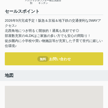
バストイレ
カウンター
独立洗面台
別
キッチン
セールスポイント
2026年9月完成予定！阪急＆京福＆地下鉄の交通便利な3WAYア
クセス♪
北西角地につき明るく開放的！通風も良好です◎
部屋数充実の4LDKはご家族の多い方でも安心の間取り！
徒歩圏内に小学校や買い物施設等が充実した子育て世代に嬉しい
住環境♪
お問い合わせ
無料
地図