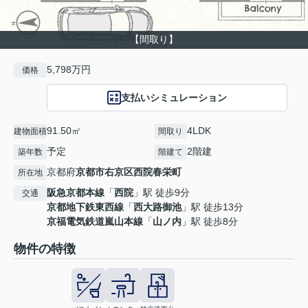
【間取り】
5,798万円
価格
支払いシミュレーション
91.50㎡
4LDK
建物面積
間取り
予定
2階建
築年数
階建て
京都府
京都市右京区
西院春栄町
所在地
阪急京都本線
「
西院
」駅 徒歩9分
交通
京都地下鉄東西線
「
西大路御池
」駅 徒歩13分
京福電気鉄道嵐山本線
「
山ノ内
」駅 徒歩8分
物件の特徴