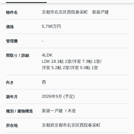
京都市右京区西院春栄町 新築戸建
物件名
5,798万円
価格
-
管理費
4LDK
間取り / 詳細
LDK 18.1帖 1室
/
洋室 7.3帖 1室
/
洋室 5.2帖 2室
/
洋室 5.0帖 1室
西
向き
2026年9月 (予定)
築年月
新築一戸建 / 木造
種別 / 建物構造
京都府
京都市右京区
西院春栄町
所在地