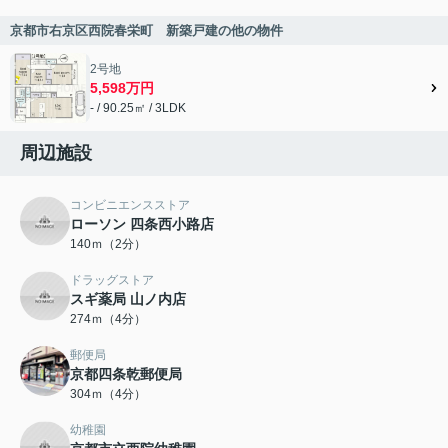
京都市右京区西院春栄町 新築戸建の他の物件
2号地
5,598万円
- / 90.25㎡ / 3LDK
周辺施設
コンビニエンスストア
ローソン 四条西小路店
140ｍ（2分）
ドラッグストア
スギ薬局 山ノ内店
274ｍ（4分）
郵便局
京都四条乾郵便局
304ｍ（4分）
幼稚園