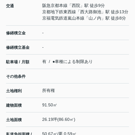
阪急京都本線
「
西院
」駅 徒歩9分
交通
京都地下鉄東西線
「
西大路御池
」駅 徒歩13分
京福電気鉄道嵐山本線
「
山ノ内
」駅 徒歩8分
-
修繕積立金
-
修繕積立基金
有 / ●車種による制限あり
駐車場 / 月額
その他条件
所有権
土地権利
91.50㎡
建物面積
26.19坪(86.60㎡)
土地面積
50.67㎡/要 0.59㎡
私道負担面積 /