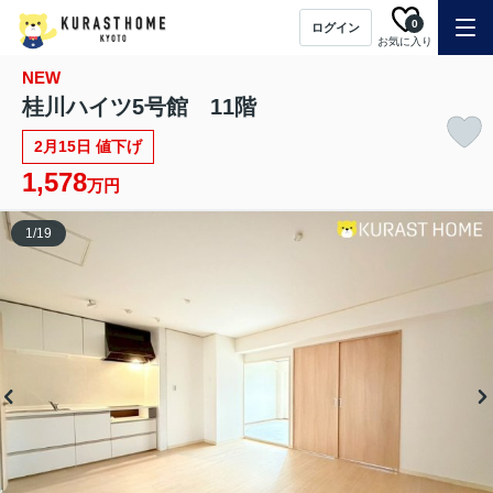
0
ログイン
お気に入り
NEW
桂川ハイツ5号館 11階
2月15日 値下げ
1,578
万円
1
/
19