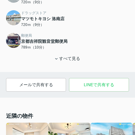
720ｍ（9分）
ドラッグストア
マツモトキヨシ 洛南店
720ｍ（9分）
郵便局
京都吉祥院観音堂郵便局
789ｍ（10分）
すべて見る
メールで共有する
LINEで共有する
近隣の物件