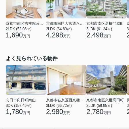
京都市南区吉祥院蒔絵南町
京都市南区大宮通八条下る九条町
京都市南区唐橋門脇町
2LDK (52.08㎡)
2LDK (64.89㎡)
3LDK (61.24㎡)
3
1,690
4,298
2,498
万円
万円
万円
よく見られている物件
向日市向日町南山
京都市右京区西京極河原町
京都市南区久世高田町
8DK (157.49㎡)
3LDK (66.72㎡)
2LDK (58.85㎡)
3
1,780
2,980
2,780
万円
万円
万円