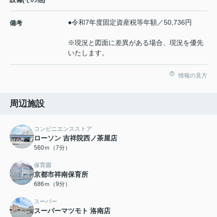
●令和7年度固定資産税等年額／50,736円
備考
※現況と図面に差異がある場合、現況を優先
いたします。
情報の見方
周辺施設
コンビニエンスストア
ローソン 吉祥院西ノ茶屋店
560ｍ（7分）
保育園
京都市祥南保育所
686ｍ（9分）
スーパー
スーパーマツモト 洛南店