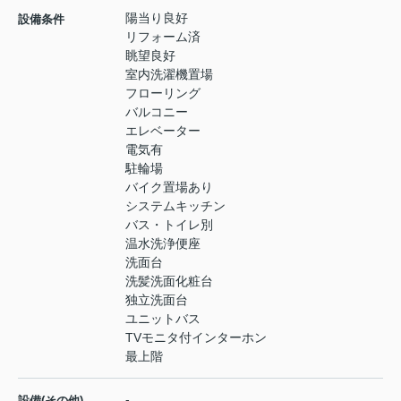
陽当り良好
設備条件
リフォーム済
眺望良好
室内洗濯機置場
フローリング
バルコニー
エレベーター
電気有
駐輪場
バイク置場あり
システムキッチン
バス・トイレ別
温水洗浄便座
洗面台
洗髪洗面化粧台
独立洗面台
ユニットバス
TVモニタ付インターホン
最上階
-
設備(その他)