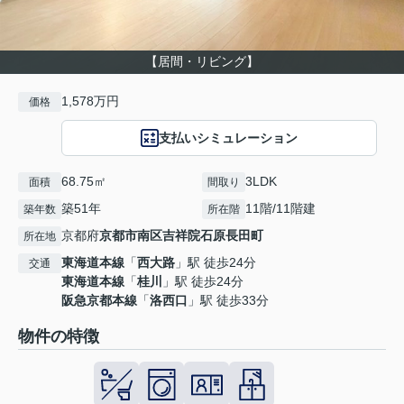
【居間・リビング】
1,578万円
価格
支払いシミュレーション
68.75㎡
3LDK
面積
間取り
築51年
11階/11階建
築年数
所在階
京都府
京都市南区
吉祥院石原長田町
所在地
東海道本線
「
西大路
」駅 徒歩24分
交通
東海道本線
「
桂川
」駅 徒歩24分
阪急京都本線
「
洛西口
」駅 徒歩33分
物件の特徴