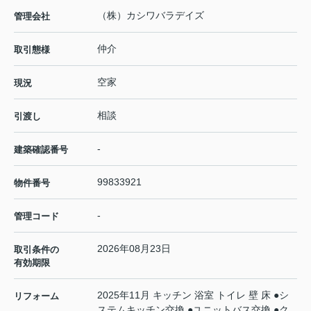
（株）カシワバラデイズ
管理会社
仲介
取引態様
空家
現況
相談
引渡し
-
建築確認番号
99833921
物件番号
-
管理コード
2026年08月23日
取引条件の
有効期限
2025年11月 キッチン 浴室 トイレ 壁 床 ●シ
リフォーム
ステムキッチン交換 ●ユニットバス交換 ●ク