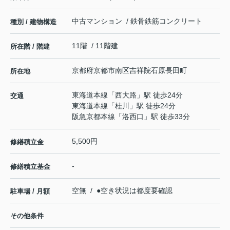
中古マンション / 鉄骨鉄筋コンクリート
種別 / 建物構造
11階 / 11階建
所在階 / 階建
京都府
京都市南区
吉祥院石原長田町
所在地
東海道本線
「
西大路
」駅 徒歩24分
交通
東海道本線
「
桂川
」駅 徒歩24分
阪急京都本線
「
洛西口
」駅 徒歩33分
5,500円
修繕積立金
-
修繕積立基金
空無 / ●空き状況は都度要確認
駐車場 / 月額
その他条件