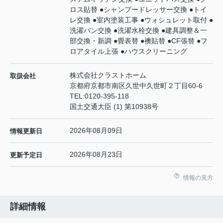
ロス貼替 ●シャンプードレッサー交換 ●トイ
レ交換 ●室内塗装工事 ●ウォシュレット取付 ●
洗濯パン交換 ●洗濯水栓交換 ●建具調整＆一
部交換・新調 ●畳表替 ●襖貼替 ●CF張替 ●フ
ロアタイル上張 ●ハウスクリーニング
株式会社クラストホーム
取扱会社
京都府京都市南区久世中久世町２丁目60-6
TEL:
0120-395-118
国土交通大臣 (1) 第10938号
2026年08月09日
情報更新日
2026年08月23日
更新予定日
情報の見方
詳細情報