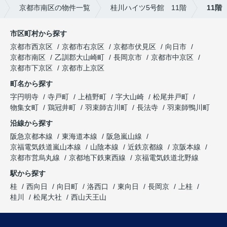
京都市南区の物件一覧
桂川ハイツ5号館 11階
11階
市区町村から探す
京都市西京区
京都市右京区
京都市伏見区
向日市
京都市南区
乙訓郡大山崎町
長岡京市
京都市中京区
京都市下京区
京都市上京区
町名から探す
字円明寺
寺戸町
上植野町
字大山崎
松尾井戸町
物集女町
鶏冠井町
羽束師古川町
長法寺
羽束師鴨川町
沿線から探す
阪急京都本線
東海道本線
阪急嵐山線
京福電気鉄道嵐山本線
山陰本線
近鉄京都線
京阪本線
京都市営烏丸線
京都地下鉄東西線
京福電気鉄道北野線
駅から探す
桂
西向日
向日町
洛西口
東向日
長岡京
上桂
桂川
松尾大社
西山天王山