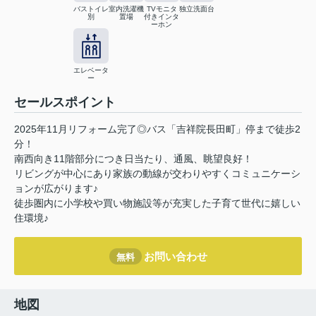
バストイレ
室内洗濯機
TVモニタ
独立洗面台
別
置場
付きインタ
ーホン
エレベータ
ー
セールスポイント
2025年11月リフォーム完了◎バス「吉祥院長田町」停まで徒歩2
分！
南西向き11階部分につき日当たり、通風、眺望良好！
リビングが中心にあり家族の動線が交わりやすくコミュニケーシ
ョンが広がります♪
徒歩圏内に小学校や買い物施設等が充実した子育て世代に嬉しい
住環境♪
お問い合わせ
無料
地図