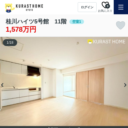
0
ログイン
お気に入り
桂川ハイツ5号館 11階
空室1
1,578万円
1
/
18