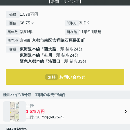
【居間・リビング】
1,578万円
価格
68.75㎡
3LDK
面積
間取り
築51年
11階/11階建
築年数
所在階
京都府
京都市南区
吉祥院石原長田町
所在地
東海道本線
「
西大路
」駅 徒歩24分
交通
東海道本線
「
桂川
」駅 徒歩24分
阪急京都本線
「
洛西口
」駅 徒歩33分
お問い合わせ
無料
桂川ハイツ5号館 11階の販売中物件
11階
1,578万円
11階 / 20.79坪(68.75㎡)