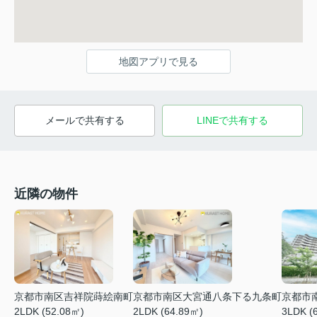
地図アプリで見る
メールで共有する
LINEで共有する
近隣の物件
京都市南区吉祥院蒔絵南町
京都市南区大宮通八条下る九条町
京都市
2LDK (52.08㎡)
2LDK (64.89㎡)
3LDK (