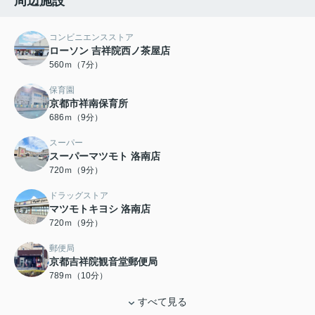
周辺施設
コンビニエンスストア
ローソン 吉祥院西ノ茶屋店
560ｍ（7分）
保育園
京都市祥南保育所
686ｍ（9分）
スーパー
スーパーマツモト 洛南店
720ｍ（9分）
ドラッグストア
マツモトキヨシ 洛南店
720ｍ（9分）
郵便局
京都吉祥院観音堂郵便局
789ｍ（10分）
すべて見る