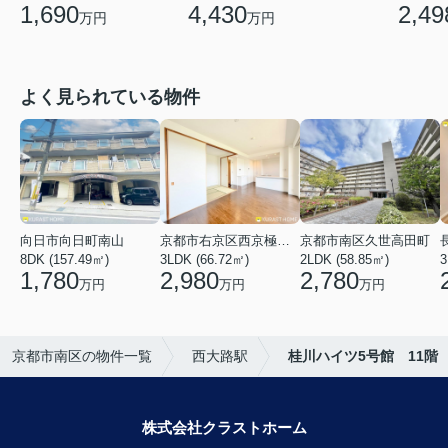
1,690
4,430
2,49
万円
万円
よく見られている物件
向日市向日町南山
京都市右京区西京極河原町
京都市南区久世高田町
8DK (157.49㎡)
3LDK (66.72㎡)
2LDK (58.85㎡)
3
1,780
2,980
2,780
万円
万円
万円
京都市南区の物件一覧
西大路駅
桂川ハイツ5号館 11階
株式会社クラストホーム