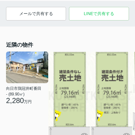
メールで共有する
LINEで共有する
近隣の物件
向日市鶏冠井町番田
- (89.90㎡)
2,280
万円