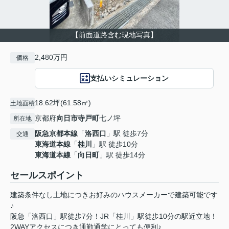
【前面道路含む現地写真】
2,480万円
価格
支払いシミュレーション
18.62坪(61.58㎡)
土地面積
京都府
向日市
寺戸町
七ノ坪
所在地
阪急京都本線
「
洛西口
」駅 徒歩7分
交通
東海道本線
「
桂川
」駅 徒歩10分
東海道本線
「
向日町
」駅 徒歩14分
セールスポイント
建築条件なし土地につきお好みのハウスメーカーで建築可能です
♪
阪急「洛西口」駅徒歩7分！JR「桂川」駅徒歩10分の駅近立地！
2WAYアクセスにつき通勤通学にとっても便利♪