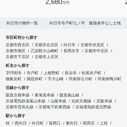
2,680
万円
向日市の物件一覧
向日市寺戸町七ノ坪 建築条件なし土地
市区町村から探す
京都市西京区
京都市右京区
向日市
京都市伏見区
京都市南区
乙訓郡大山崎町
長岡京市
京都市中京区
京都市下京区
京都市上京区
町名から探す
字円明寺
寺戸町
上植野町
長法寺
松尾井戸町
物集女町
鶏冠井町
字大山崎
羽束師古川町
羽束師鴨川町
沿線から探す
阪急京都本線
東海道本線
阪急嵐山線
京福電気鉄道嵐山本線
山陰本線
近鉄京都線
京阪本線
京都市営烏丸線
京都地下鉄東西線
京福電気鉄道北野線
駅から探す
桂
西向日
向日町
洛西口
東向日
長岡京
上桂