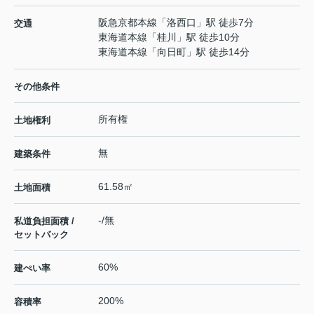
阪急京都本線
「
洛西口
」駅 徒歩7分
交通
東海道本線
「
桂川
」駅 徒歩10分
東海道本線
「
向日町
」駅 徒歩14分
その他条件
所有権
土地権利
無
建築条件
61.58㎡
土地面積
-/無
私道負担面積 /
セットバック
60%
建ぺい率
200%
容積率