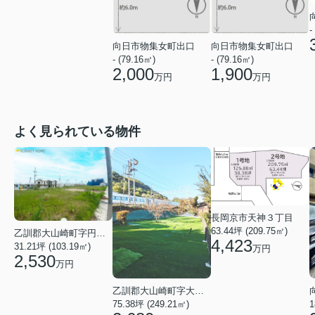
-
向日市物集女町出口
向日市物集女町出口
- (79.16㎡)
- (79.16㎡)
2,000
1,900
万円
万円
よく見られている物件
長岡京市天神３丁目
63.44坪 (209.75㎡)
乙訓郡大山崎町字円明寺小字西法寺
4,423
31.21坪 (103.19㎡)
万円
2,530
万円
乙訓郡大山崎町字大山崎小字永福寺
75.38坪 (249.21㎡)
1