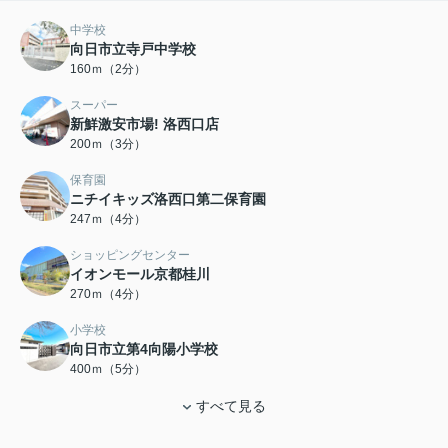
中学校
向日市立寺戸中学校
160ｍ（2分）
スーパー
新鮮激安市場! 洛西口店
200ｍ（3分）
保育園
ニチイキッズ洛西口第二保育園
247ｍ（4分）
ショッピングセンター
イオンモール京都桂川
270ｍ（4分）
小学校
向日市立第4向陽小学校
400ｍ（5分）
すべて見る