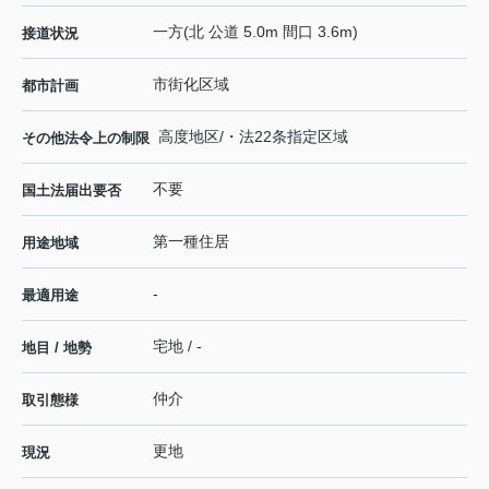
一方(北 公道 5.0m 間口 3.6m)
接道状況
市街化区域
都市計画
高度地区/・法22条指定区域
その他法令上の制限
不要
国土法届出要否
第一種住居
用途地域
-
最適用途
宅地 / -
地目 / 地勢
仲介
取引態様
更地
現況