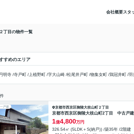
会社概要
スタ
２丁目の物件一覧
すすめのエリア
円明寺
/
寺戸町
/
上植野町
/
字大山崎
/
松尾井戸町
/
物集女町
/
鶏冠井町
/
羽
件
一戸建
京都市西京区
御陵大枝山町２丁目
京都市西京区御陵大枝山町2丁目 中古戸建
1
4,800
億
万円
326.54㎡ (5LDK＋S(納戸)) /築35年 /2階建