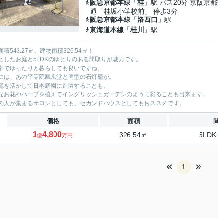
阪急京都本線
「
桂
」駅 バス20分 京阪京
通「桂坂小学校前」 停歩3分
阪急京都本線
「
洛西口
」駅
東海道本線
「
桂川
」駅
積543.27㎡、建物面積326.54㎡！
としたお庭と5LDKのゆとりのある間取りが魅力です。
帯でゆったりと暮らしても良いですね。
には、あの平等院鳳凰堂と同型の石灯籠が。
籠を活かして日本庭園に造園することも、
なお花やハーブを植えてイングリッシュガーデンのように彩ることも出来ます。
の人が集まるサロンとしても、セカンドハウスとしてもおススメです。
価格
面積
1
4,800
326.54㎡
5LDK
億
万円
1