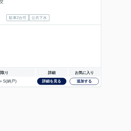
都交
駐車2台可
公共下水
間取り
詳細
お気に入り
＋S(納戸)
詳細を見る
追加する