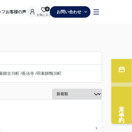
0
ッフ
お客様の声
お問い合わせ
お気に入り
束師古川町
/
長法寺
/
羽束師鴨川町
来店予約