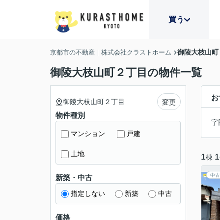
買う
御陵大枝山町
京都市の不動産｜株式会社クラストホーム
御陵大枝山町２丁目の物件一覧
お
御陵大枝山町２丁目
変更
物件種別
字
マンション
戸建
土地
1
1
棟
中古
新築・中古
指定しない
新築
中古
価格