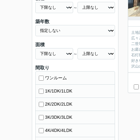
～
築年数
土地面
広々
二世
面積
お庭
～
石灯
好き
沢山
間取り
ワンルーム
1K/1DK/1LDK
2K/2DK/2LDK
3K/3DK/3LDK
4K/4DK/4LDK