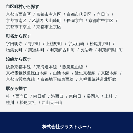
り申し上げます。
世話になりました。誠実にご対応いただき、本当に
市区町村から探す
ありがとうございました。
京都市西京区
京都市右京区
京都市伏見区
向日市
京都市南区
乙訓郡大山崎町
長岡京市
京都市中京区
京都市下京区
京都市上京区
町名から探す
字円明寺
寺戸町
上植野町
字大山崎
松尾井戸町
物集女町
鶏冠井町
羽束師古川町
長法寺
羽束師鴨川町
沿線から探す
阪急京都本線
東海道本線
阪急嵐山線
京福電気鉄道嵐山本線
山陰本線
近鉄京都線
京阪本線
京都市営烏丸線
京都地下鉄東西線
京福電気鉄道北野線
駅から探す
桂
西向日
向日町
洛西口
東向日
長岡京
上桂
桂川
松尾大社
西山天王山
株式会社クラストホーム