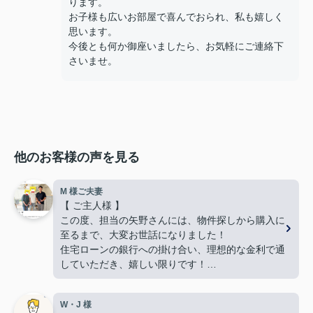
ります。
お子様も広いお部屋で喜んでおられ、私も嬉しく
思います。
今後とも何か御座いましたら、お気軽にご連絡下
さいませ。
他のお客様の声を見る
M 様ご夫妻
【 ご主人様 】
この度、担当の矢野さんには、物件探しから購入に
至るまで、大変お世話になりました！
住宅ローンの銀行への掛け合い、理想的な金利で通
していただき、嬉しい限りです！
難しい希望や条件にもかかわらず、何件も何件も、
内覧の段取りをしてくださり、当初から親身に動い
W・J 様
てくださって、本当に感謝しています。