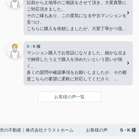
以前から土地等のご相談をさせて頂き、大変真摯に
良い御縁に出会えました事、嬉しく思います。本当
ご対応頂きました。
にありがとうございました！
そのご縁もあり、この度気になる中古マンションを
【 奥様 】
見つけ、
この度、担当して下さった矢野さんには、たいへん
こちらに購入を依頼しましたが、大変丁寧かつ迅速
大変お世話になり、
な対応をして頂き満足しております。
本当にありがとうございました。
手続きを丁寧に進行して下さるのに加え、
暑い暑い最中、こちらの要望に沿った物件探しに尽
S・K 様
物件購入後の生活風景を同じ目線で考えてくださ
力して下さり、
マンション購入でお世話になりました。細かな点ま
り、
家族皆んなが笑顔になれる、素敵な家に出会えるこ
で納得したうえで購入を決めたいという思いが強
下心のない対応に感銘を受けました。ありがとうご
とができました。
く、
ざいました。
購入にあたって、疑問や質問にも丁寧に説明して下
多くの質問や確認事項をお願いしましたが、その都
さり、各所に度々足を運んで下さり、連絡や報告な
度こちらの要望に柔軟に対応してくださり、
ど常に迅速に対応して下さいました。
気になることは私たちが納得できるまで丁寧に調べ
私達家族の希望に、寄り添って尽力して下さる矢野
てくださいました。商談の際は、妻の体調にも気を
さんのお人柄に、
お客様の声一覧
配っていただくなど、
心から信頼させていただいています。
細やかな配慮をしていただけたこともとても印象に
これからお家探しをされると聞いたら、身内や友
残っています。人生で何度も経験することではない
人、知人にも、
大きな買い物だからこそ、
クラストホームの矢野さんを紹介させていただきた
不安も多くありましたが、安心して相談できる会
いと思います。
市の不動産｜株式会社クラストホーム
お客様の声
S・K 様
社・担当者様でした。
矢野さんのこれからのご活躍とご健勝を心よりお祈
特に担当してくださった中野様、柴田様には大変お