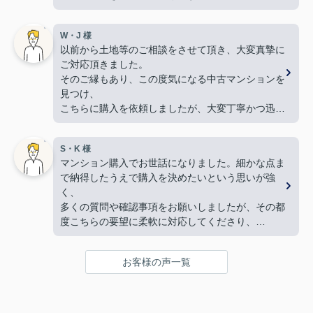
難しい希望や条件にもかかわらず、何件も何件も、
内覧の段取りをしてくださり、当初から親身に動い
W・J 様
てくださって、本当に感謝しています。
以前から土地等のご相談をさせて頂き、大変真摯に
良い御縁に出会えました事、嬉しく思います。本当
ご対応頂きました。
にありがとうございました！
そのご縁もあり、この度気になる中古マンションを
【 奥様 】
見つけ、
この度、担当して下さった矢野さんには、たいへん
こちらに購入を依頼しましたが、大変丁寧かつ迅速
大変お世話になり、
な対応をして頂き満足しております。
本当にありがとうございました。
手続きを丁寧に進行して下さるのに加え、
暑い暑い最中、こちらの要望に沿った物件探しに尽
S・K 様
物件購入後の生活風景を同じ目線で考えてくださ
力して下さり、
マンション購入でお世話になりました。細かな点ま
り、
家族皆んなが笑顔になれる、素敵な家に出会えるこ
で納得したうえで購入を決めたいという思いが強
下心のない対応に感銘を受けました。ありがとうご
とができました。
く、
ざいました。
購入にあたって、疑問や質問にも丁寧に説明して下
多くの質問や確認事項をお願いしましたが、その都
さり、各所に度々足を運んで下さり、連絡や報告な
度こちらの要望に柔軟に対応してくださり、
ど常に迅速に対応して下さいました。
気になることは私たちが納得できるまで丁寧に調べ
私達家族の希望に、寄り添って尽力して下さる矢野
てくださいました。商談の際は、妻の体調にも気を
さんのお人柄に、
お客様の声一覧
配っていただくなど、
心から信頼させていただいています。
細やかな配慮をしていただけたこともとても印象に
これからお家探しをされると聞いたら、身内や友
残っています。人生で何度も経験することではない
人、知人にも、
大きな買い物だからこそ、