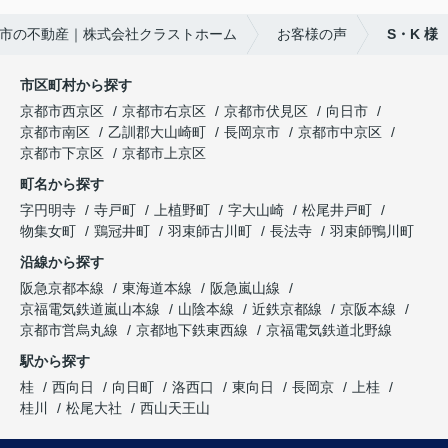
クラストホームの矢野さんを紹介させていただきた
不安も多くありましたが、安心して相談できる会
いと思います。
市の不動産｜株式会社クラストホーム
お客様の声
S・K 様
社・担当者様でした。
矢野さんのこれからのご活躍とご健勝を心よりお祈
特に担当してくださった中野様、柴田様には大変お
り申し上げます。
世話になりました。誠実にご対応いただき、本当に
市区町村から探す
ありがとうございました。
京都市西京区
京都市右京区
京都市伏見区
向日市
京都市南区
乙訓郡大山崎町
長岡京市
京都市中京区
京都市下京区
京都市上京区
町名から探す
字円明寺
寺戸町
上植野町
字大山崎
松尾井戸町
物集女町
鶏冠井町
羽束師古川町
長法寺
羽束師鴨川町
沿線から探す
阪急京都本線
東海道本線
阪急嵐山線
京福電気鉄道嵐山本線
山陰本線
近鉄京都線
京阪本線
京都市営烏丸線
京都地下鉄東西線
京福電気鉄道北野線
駅から探す
桂
西向日
向日町
洛西口
東向日
長岡京
上桂
桂川
松尾大社
西山天王山