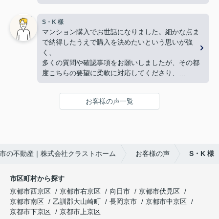
な対応をして頂き満足しております。
本当にありがとうございました。
手続きを丁寧に進行して下さるのに加え、
暑い暑い最中、こちらの要望に沿った物件探しに尽
S・K 様
物件購入後の生活風景を同じ目線で考えてくださ
力して下さり、
マンション購入でお世話になりました。細かな点ま
り、
家族皆んなが笑顔になれる、素敵な家に出会えるこ
で納得したうえで購入を決めたいという思いが強
下心のない対応に感銘を受けました。ありがとうご
とができました。
く、
ざいました。
購入にあたって、疑問や質問にも丁寧に説明して下
多くの質問や確認事項をお願いしましたが、その都
さり、各所に度々足を運んで下さり、連絡や報告な
度こちらの要望に柔軟に対応してくださり、
ど常に迅速に対応して下さいました。
気になることは私たちが納得できるまで丁寧に調べ
私達家族の希望に、寄り添って尽力して下さる矢野
てくださいました。商談の際は、妻の体調にも気を
さんのお人柄に、
お客様の声一覧
配っていただくなど、
心から信頼させていただいています。
細やかな配慮をしていただけたこともとても印象に
これからお家探しをされると聞いたら、身内や友
残っています。人生で何度も経験することではない
人、知人にも、
大きな買い物だからこそ、
クラストホームの矢野さんを紹介させていただきた
不安も多くありましたが、安心して相談できる会
いと思います。
市の不動産｜株式会社クラストホーム
お客様の声
S・K 様
社・担当者様でした。
矢野さんのこれからのご活躍とご健勝を心よりお祈
特に担当してくださった中野様、柴田様には大変お
り申し上げます。
世話になりました。誠実にご対応いただき、本当に
市区町村から探す
ありがとうございました。
京都市西京区
京都市右京区
向日市
京都市伏見区
京都市南区
乙訓郡大山崎町
長岡京市
京都市中京区
京都市下京区
京都市上京区