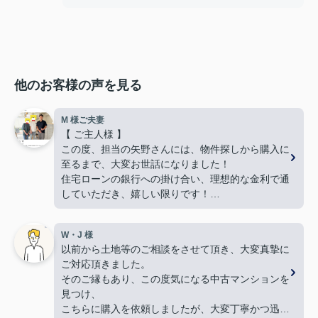
他のお客様の声を見る
M 様ご夫妻
【 ご主人様 】
この度、担当の矢野さんには、物件探しから購入に
至るまで、大変お世話になりました！
住宅ローンの銀行への掛け合い、理想的な金利で通
していただき、嬉しい限りです！
難しい希望や条件にもかかわらず、何件も何件も、
内覧の段取りをしてくださり、当初から親身に動い
W・J 様
てくださって、本当に感謝しています。
以前から土地等のご相談をさせて頂き、大変真摯に
良い御縁に出会えました事、嬉しく思います。本当
ご対応頂きました。
にありがとうございました！
そのご縁もあり、この度気になる中古マンションを
【 奥様 】
見つけ、
この度、担当して下さった矢野さんには、たいへん
こちらに購入を依頼しましたが、大変丁寧かつ迅速
大変お世話になり、