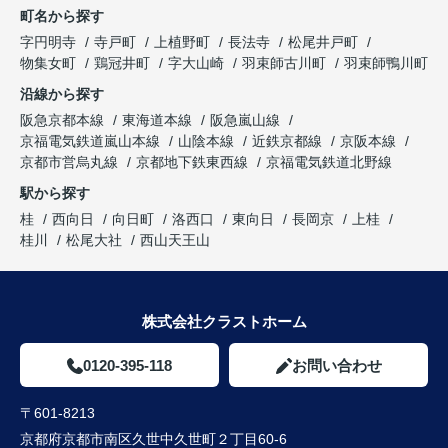
町名から探す
字円明寺
寺戸町
上植野町
長法寺
松尾井戸町
物集女町
鶏冠井町
字大山崎
羽束師古川町
羽束師鴨川町
沿線から探す
阪急京都本線
東海道本線
阪急嵐山線
京福電気鉄道嵐山本線
山陰本線
近鉄京都線
京阪本線
京都市営烏丸線
京都地下鉄東西線
京福電気鉄道北野線
駅から探す
桂
西向日
向日町
洛西口
東向日
長岡京
上桂
桂川
松尾大社
西山天王山
株式会社クラストホーム
0120-395-118
お問い合わせ
〒601-8213
京都府京都市南区久世中久世町２丁目60-6