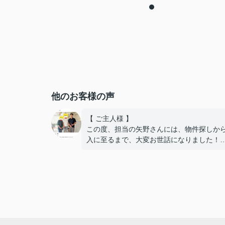
他のお客様の声
【 ご主人様 】
この度、担当の矢野さんには、物件探しか
入に至るまで、大変お世話になりました！
住宅ローンの銀行への掛け合い、理想的な
で通していただき、嬉しい限りです！
難しい希望や条件にもかかわらず、何件も
も、
内覧の段取りをしてくださり、当初から親
動いてくださって、本当に感謝しています
良い御縁に出会えました事、嬉しく思いま
本当にありがとうございました！