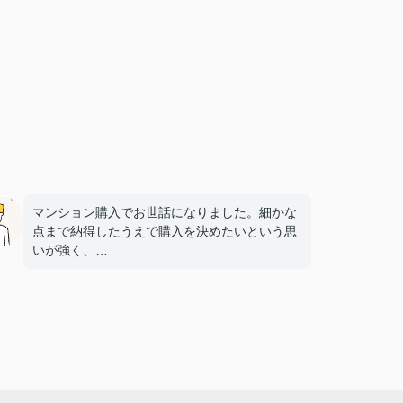
マンション購入でお世話になりました。細かな
点まで納得したうえで購入を決めたいという思
いが強く、
多くの質問や確認事項をお願いしましたが、そ
の都度こちらの要望に柔軟に対応してくださ
り、
気になることは私たちが納得できるまで丁寧に
調べてくださいました。商談の際は、妻の体調
にも気を配っていただくなど、
細やかな配慮をしていただけたこともとても印
象に残っています。人生で何度も経験すること