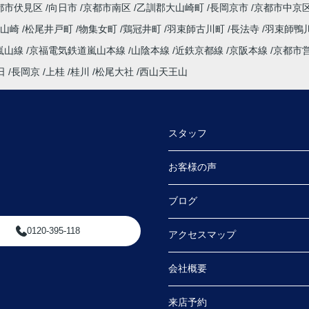
都市伏見区
向日市
京都市南区
乙訓郡大山崎町
長岡京市
京都市中京
たい
大山崎
松尾井戸町
物集女町
鶏冠井町
羽束師古川町
長法寺
羽束師鴨
嵐山線
京福電気鉄道嵐山本線
山陰本線
近鉄京都線
京阪本線
京都市
探し
日
長岡京
上桂
桂川
松尾大社
西山天王山
会え
明し
スタッフ
連絡
た。
お客様の声
さる
ブログ
内や
0120-395-118
アクセスマップ
ただ
会社概要
より
来店予約