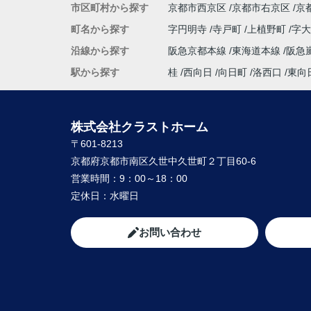
市区町村から探す
京都市西京区
京都市右京区
京
【 奥様 】
この度、担当して下さった矢野さんには、
町名から探す
字円明寺
寺戸町
上植野町
字
へん大変お世話になり、
沿線から探す
阪急京都本線
東海道本線
阪急
本当にありがとうございました。
暑い暑い最中、こちらの要望に沿った物件
駅から探す
桂
西向日
向日町
洛西口
東向
に尽力して下さり、
家族皆んなが笑顔になれる、素敵な家に出
ることができました。
株式会社クラストホーム
購入にあたって、疑問や質問にも丁寧に説
〒601-8213
て下さり、各所に度々足を運んで下さり、
や報告など常に迅速に対応して下さいまし
京都府京都市南区久世中久世町２丁目60-6
私達家族の希望に、寄り添って尽力して下
営業時間：
9：00～18：00
矢野さんのお人柄に、
定休日：
水曜日
心から信頼させていただいています。
これからお家探しをされると聞いたら、身
友人、知人にも、
お問い合わせ
クラストホームの矢野さんを紹介させてい
きたいと思います。
矢野さんのこれからのご活躍とご健勝を心
お祈り申し上げます。