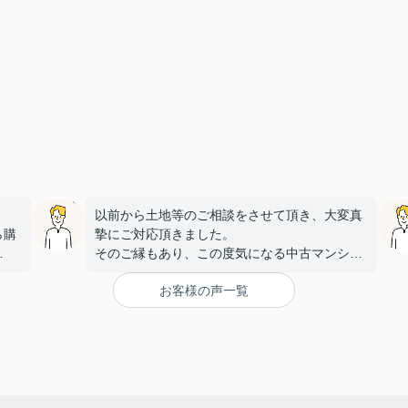
以前から土地等のご相談をさせて頂き、大変真
ら購
摯にご対応頂きました。
そのご縁もあり、この度気になる中古マンショ
金利
ンを見つけ、
お客様の声一覧
こちらに購入を依頼しましたが、大変丁寧かつ
何件
迅速な対応をして頂き満足しております。
手続きを丁寧に進行して下さるのに加え、
身に
物件購入後の生活風景を同じ目線で考えてくだ
。
さり、
す。
下心のない対応に感銘を受けました。ありがと
うございました。