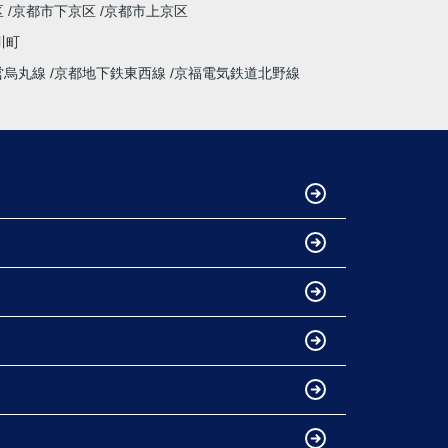
区
京都市下京区
京都市上京区
ではない大きな買い物だからこそ、
不安も多くありましたが、安心して相談できる
川町
会社・担当者様でした。
営烏丸線
京都地下鉄東西線
京福電気鉄道北野線
特に担当してくださった中野様、柴田様には大
変お世話になりました。誠実にご対応いただ
き、本当にありがとうございました。