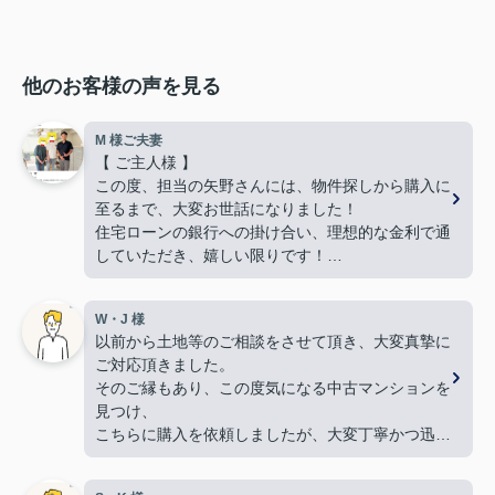
他のお客様の声を見る
M 様ご夫妻
【 ご主人様 】
この度、担当の矢野さんには、物件探しから購入に
至るまで、大変お世話になりました！
住宅ローンの銀行への掛け合い、理想的な金利で通
していただき、嬉しい限りです！
難しい希望や条件にもかかわらず、何件も何件も、
内覧の段取りをしてくださり、当初から親身に動い
W・J 様
てくださって、本当に感謝しています。
以前から土地等のご相談をさせて頂き、大変真摯に
良い御縁に出会えました事、嬉しく思います。本当
ご対応頂きました。
にありがとうございました！
そのご縁もあり、この度気になる中古マンションを
【 奥様 】
見つけ、
この度、担当して下さった矢野さんには、たいへん
こちらに購入を依頼しましたが、大変丁寧かつ迅速
大変お世話になり、
な対応をして頂き満足しております。
本当にありがとうございました。
手続きを丁寧に進行して下さるのに加え、
暑い暑い最中、こちらの要望に沿った物件探しに尽