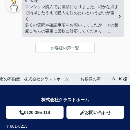
S・K 様
物件購入後の生活風景を同じ目線で考えてくださ
力して下さり、
マンション購入でお世話になりました。細かな点ま
り、
家族皆んなが笑顔になれる、素敵な家に出会えるこ
で納得したうえで購入を決めたいという思いが強
下心のない対応に感銘を受けました。ありがとうご
とができました。
く、
ざいました。
購入にあたって、疑問や質問にも丁寧に説明して下
多くの質問や確認事項をお願いしましたが、その都
さり、各所に度々足を運んで下さり、連絡や報告な
度こちらの要望に柔軟に対応してくださり、
ど常に迅速に対応して下さいました。
気になることは私たちが納得できるまで丁寧に調べ
私達家族の希望に、寄り添って尽力して下さる矢野
てくださいました。商談の際は、妻の体調にも気を
さんのお人柄に、
お客様の声一覧
配っていただくなど、
心から信頼させていただいています。
細やかな配慮をしていただけたこともとても印象に
これからお家探しをされると聞いたら、身内や友
残っています。人生で何度も経験することではない
人、知人にも、
大きな買い物だからこそ、
クラストホームの矢野さんを紹介させていただきた
不安も多くありましたが、安心して相談できる会
いと思います。
市の不動産｜株式会社クラストホーム
お客様の声
S・K 様
社・担当者様でした。
矢野さんのこれからのご活躍とご健勝を心よりお祈
特に担当してくださった中野様、柴田様には大変お
り申し上げます。
世話になりました。誠実にご対応いただき、本当に
ありがとうございました。
株式会社クラストホーム
0120-395-118
お問い合わせ
〒601-8213