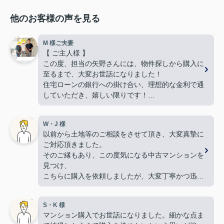
他のお客様の声を見る
M 様ご夫妻
【 ご主人様 】
この度、担当の矢野さんには、物件探しから購入に
至るまで、大変お世話になりました！
住宅ローンの銀行への掛け合い、理想的な金利で通
していただき、嬉しい限りです！
難しい希望や条件にもかかわらず、何件も何件も、
内覧の段取りをしてくださり、当初から親身に動い
W・J 様
てくださって、本当に感謝しています。
以前から土地等のご相談をさせて頂き、大変真摯に
良い御縁に出会えました事、嬉しく思います。本当
ご対応頂きました。
にありがとうございました！
そのご縁もあり、この度気になる中古マンションを
【 奥様 】
見つけ、
この度、担当して下さった矢野さんには、たいへん
こちらに購入を依頼しましたが、大変丁寧かつ迅速
大変お世話になり、
な対応をして頂き満足しております。
本当にありがとうございました。
手続きを丁寧に進行して下さるのに加え、
暑い暑い最中、こちらの要望に沿った物件探しに尽
S・K 様
物件購入後の生活風景を同じ目線で考えてくださ
力して下さり、
マンション購入でお世話になりました。細かな点ま
り、
家族皆んなが笑顔になれる、素敵な家に出会えるこ