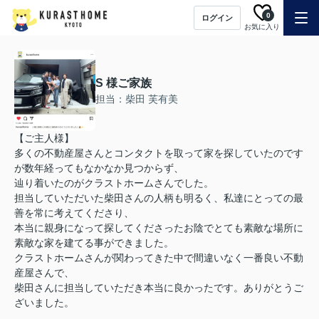
0
ログイン
お気に入り
S 様ご家族
担当：柴田 芙有美
【ご主人様】
多くの不動産屋さんとコンタクトを取って家を探していたのです
が数年経ってもなかなか見つからず、
辿り着いたのがクラストホームさんでした。
担当していただいた柴田さんの人柄も明るく、私達にとっての最
善を常に考えてくださり、
本当に親身になって探してくださったお陰でとても素敵な場所に
素敵な家を建てる事ができました。
クラストホームさんが関わってきた中で間違いなく一番良い不動
産屋さんで、
柴田さんに担当していただき本当に良かったです。ありがとうご
ざいました。