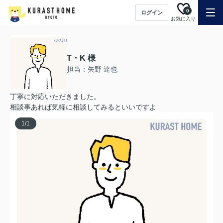
0
ログイン
お気に入り
T・K 様
担当：矢野 達也
丁寧に対応いただきました。
相談事あれば気軽に相談してみるといいですよ
1
/
1