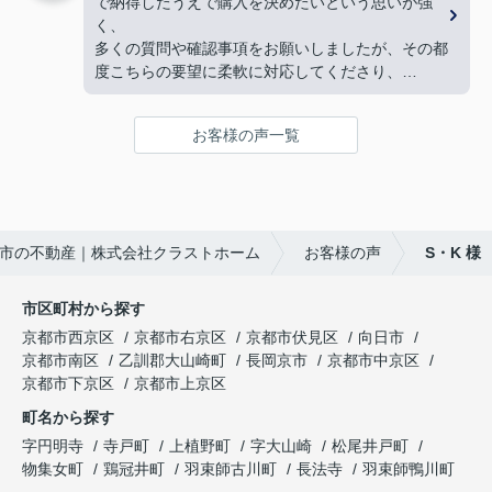
で納得したうえで購入を決めたいという思いが強
下心のない対応に感銘を受けました。ありがとうご
とができました。
く、
ざいました。
購入にあたって、疑問や質問にも丁寧に説明して下
多くの質問や確認事項をお願いしましたが、その都
さり、各所に度々足を運んで下さり、連絡や報告な
度こちらの要望に柔軟に対応してくださり、
ど常に迅速に対応して下さいました。
気になることは私たちが納得できるまで丁寧に調べ
私達家族の希望に、寄り添って尽力して下さる矢野
てくださいました。商談の際は、妻の体調にも気を
さんのお人柄に、
お客様の声一覧
配っていただくなど、
心から信頼させていただいています。
細やかな配慮をしていただけたこともとても印象に
これからお家探しをされると聞いたら、身内や友
残っています。人生で何度も経験することではない
人、知人にも、
大きな買い物だからこそ、
クラストホームの矢野さんを紹介させていただきた
不安も多くありましたが、安心して相談できる会
いと思います。
市の不動産｜株式会社クラストホーム
お客様の声
S・K 様
社・担当者様でした。
矢野さんのこれからのご活躍とご健勝を心よりお祈
特に担当してくださった中野様、柴田様には大変お
り申し上げます。
世話になりました。誠実にご対応いただき、本当に
市区町村から探す
ありがとうございました。
京都市西京区
京都市右京区
京都市伏見区
向日市
京都市南区
乙訓郡大山崎町
長岡京市
京都市中京区
京都市下京区
京都市上京区
町名から探す
字円明寺
寺戸町
上植野町
字大山崎
松尾井戸町
物集女町
鶏冠井町
羽束師古川町
長法寺
羽束師鴨川町