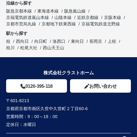
沿線から探す
阪急京都本線
東海道本線
阪急嵐山線
京福電気鉄道嵐山本線
山陰本線
近鉄京都線
京阪本線
京都市営烏丸線
京都地下鉄東西線
京福電気鉄道北野線
駅から探す
桂
西向日
向日町
洛西口
東向日
長岡京
上桂
桂川
松尾大社
西山天王山
株式会社クラストホーム
0120-395-118
お問い合わせ
〒601-8213
京都府京都市南区久世中久世町２丁目60-6
営業時間：
9：00～18：00
定休日：
水曜日