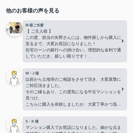
他のお客様の声を見る
M 様ご夫妻
【 ご主人様 】
この度、担当の矢野さんには、物件探しから購入に
至るまで、大変お世話になりました！
住宅ローンの銀行への掛け合い、理想的な金利で通
していただき、嬉しい限りです！
難しい希望や条件にもかかわらず、何件も何件も、
内覧の段取りをしてくださり、当初から親身に動い
W・J 様
てくださって、本当に感謝しています。
以前から土地等のご相談をさせて頂き、大変真摯に
良い御縁に出会えました事、嬉しく思います。本当
ご対応頂きました。
にありがとうございました！
そのご縁もあり、この度気になる中古マンションを
【 奥様 】
見つけ、
この度、担当して下さった矢野さんには、たいへん
こちらに購入を依頼しましたが、大変丁寧かつ迅速
大変お世話になり、
な対応をして頂き満足しております。
本当にありがとうございました。
手続きを丁寧に進行して下さるのに加え、
暑い暑い最中、こちらの要望に沿った物件探しに尽
S・K 様
物件購入後の生活風景を同じ目線で考えてくださ
力して下さり、
マンション購入でお世話になりました。細かな点ま
り、
家族皆んなが笑顔になれる、素敵な家に出会えるこ