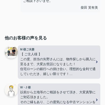
ご相談下さいませ。
柴田 芙有美
他のお客様の声を見る
M 様ご夫妻
【 ご主人様 】
この度、担当の矢野さんには、物件探しから購入に
至るまで、大変お世話になりました！
住宅ローンの銀行への掛け合い、理想的な金利で通
していただき、嬉しい限りです！
難しい希望や条件にもかかわらず、何件も何件も、
内覧の段取りをしてくださり、当初から親身に動い
W・J 様
てくださって、本当に感謝しています。
以前から土地等のご相談をさせて頂き、大変真摯に
良い御縁に出会えました事、嬉しく思います。本当
ご対応頂きました。
にありがとうございました！
そのご縁もあり、この度気になる中古マンションを
【 奥様 】