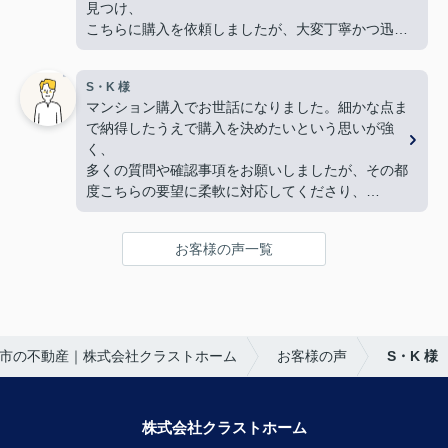
見つけ、
この度、担当して下さった矢野さんには、たいへん
こちらに購入を依頼しましたが、大変丁寧かつ迅速
大変お世話になり、
な対応をして頂き満足しております。
本当にありがとうございました。
手続きを丁寧に進行して下さるのに加え、
暑い暑い最中、こちらの要望に沿った物件探しに尽
S・K 様
物件購入後の生活風景を同じ目線で考えてくださ
力して下さり、
マンション購入でお世話になりました。細かな点ま
り、
家族皆んなが笑顔になれる、素敵な家に出会えるこ
で納得したうえで購入を決めたいという思いが強
下心のない対応に感銘を受けました。ありがとうご
とができました。
く、
ざいました。
購入にあたって、疑問や質問にも丁寧に説明して下
多くの質問や確認事項をお願いしましたが、その都
さり、各所に度々足を運んで下さり、連絡や報告な
度こちらの要望に柔軟に対応してくださり、
ど常に迅速に対応して下さいました。
気になることは私たちが納得できるまで丁寧に調べ
私達家族の希望に、寄り添って尽力して下さる矢野
てくださいました。商談の際は、妻の体調にも気を
さんのお人柄に、
お客様の声一覧
配っていただくなど、
心から信頼させていただいています。
細やかな配慮をしていただけたこともとても印象に
これからお家探しをされると聞いたら、身内や友
残っています。人生で何度も経験することではない
人、知人にも、
大きな買い物だからこそ、
クラストホームの矢野さんを紹介させていただきた
不安も多くありましたが、安心して相談できる会
いと思います。
市の不動産｜株式会社クラストホーム
お客様の声
S・K 様
社・担当者様でした。
矢野さんのこれからのご活躍とご健勝を心よりお祈
特に担当してくださった中野様、柴田様には大変お
り申し上げます。
世話になりました。誠実にご対応いただき、本当に
ありがとうございました。
株式会社クラストホーム