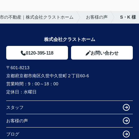
人、知人にも、
大きな買い物だからこそ、
クラストホームの矢野さんを紹介させていただきた
不安も多くありましたが、安心して相談できる会
いと思います。
市の不動産｜株式会社クラストホーム
お客様の声
S・K 様
社・担当者様でした。
矢野さんのこれからのご活躍とご健勝を心よりお祈
特に担当してくださった中野様、柴田様には大変お
り申し上げます。
世話になりました。誠実にご対応いただき、本当に
ありがとうございました。
株式会社クラストホーム
0120-395-118
お問い合わせ
〒601-8213
京都府京都市南区久世中久世町２丁目60-6
営業時間：
9：00～18：00
定休日：
水曜日
スタッフ
お客様の声
ブログ