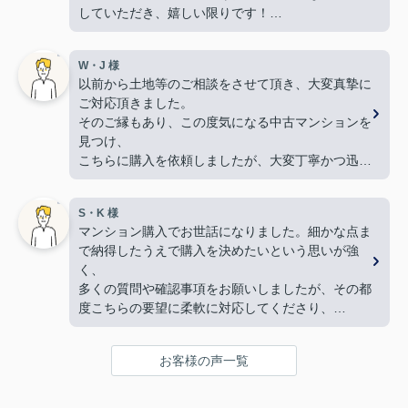
していただき、嬉しい限りです！
難しい希望や条件にもかかわらず、何件も何件も、
内覧の段取りをしてくださり、当初から親身に動い
W・J 様
てくださって、本当に感謝しています。
以前から土地等のご相談をさせて頂き、大変真摯に
良い御縁に出会えました事、嬉しく思います。本当
ご対応頂きました。
にありがとうございました！
そのご縁もあり、この度気になる中古マンションを
【 奥様 】
見つけ、
この度、担当して下さった矢野さんには、たいへん
こちらに購入を依頼しましたが、大変丁寧かつ迅速
大変お世話になり、
な対応をして頂き満足しております。
本当にありがとうございました。
手続きを丁寧に進行して下さるのに加え、
暑い暑い最中、こちらの要望に沿った物件探しに尽
S・K 様
物件購入後の生活風景を同じ目線で考えてくださ
力して下さり、
マンション購入でお世話になりました。細かな点ま
り、
家族皆んなが笑顔になれる、素敵な家に出会えるこ
で納得したうえで購入を決めたいという思いが強
下心のない対応に感銘を受けました。ありがとうご
とができました。
く、
ざいました。
購入にあたって、疑問や質問にも丁寧に説明して下
多くの質問や確認事項をお願いしましたが、その都
さり、各所に度々足を運んで下さり、連絡や報告な
度こちらの要望に柔軟に対応してくださり、
ど常に迅速に対応して下さいました。
気になることは私たちが納得できるまで丁寧に調べ
私達家族の希望に、寄り添って尽力して下さる矢野
てくださいました。商談の際は、妻の体調にも気を
さんのお人柄に、
お客様の声一覧
配っていただくなど、
心から信頼させていただいています。
細やかな配慮をしていただけたこともとても印象に
これからお家探しをされると聞いたら、身内や友
残っています。人生で何度も経験することではない