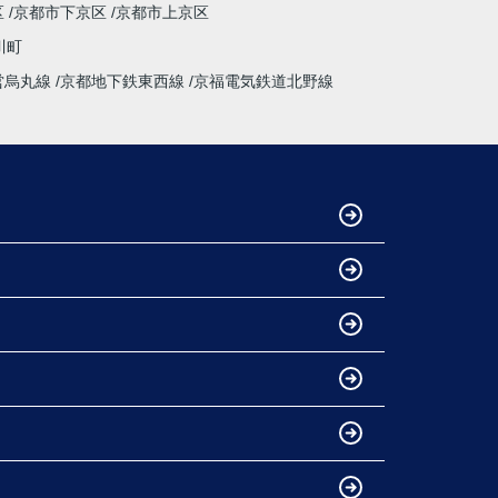
区
京都市下京区
京都市上京区
ではない大きな買い物だからこそ、
不安も多くありましたが、安心して相談できる
川町
会社・担当者様でした。
営烏丸線
京都地下鉄東西線
京福電気鉄道北野線
特に担当してくださった中野様、柴田様には大
変お世話になりました。誠実にご対応いただ
き、本当にありがとうございました。