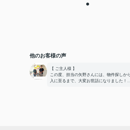
他のお客様の声
【 ご主人様 】
この度、担当の矢野さんには、物件探しか
入に至るまで、大変お世話になりました！
住宅ローンの銀行への掛け合い、理想的な
で通していただき、嬉しい限りです！
難しい希望や条件にもかかわらず、何件も
も、
内覧の段取りをしてくださり、当初から親
動いてくださって、本当に感謝しています
良い御縁に出会えました事、嬉しく思いま
本当にありがとうございました！