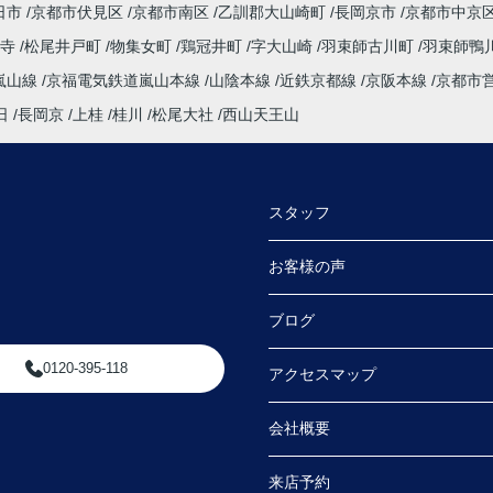
日市
京都市伏見区
京都市南区
乙訓郡大山崎町
長岡京市
京都市中京
たい
法寺
松尾井戸町
物集女町
鶏冠井町
字大山崎
羽束師古川町
羽束師鴨
嵐山線
京福電気鉄道嵐山本線
山陰本線
近鉄京都線
京阪本線
京都市
探し
日
長岡京
上桂
桂川
松尾大社
西山天王山
会え
明し
スタッフ
連絡
た。
お客様の声
さる
ブログ
内や
0120-395-118
アクセスマップ
ただ
会社概要
より
来店予約