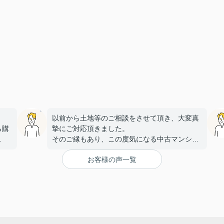
以前から土地等のご相談をさせて頂き、大変真
ら購
摯にご対応頂きました。
そのご縁もあり、この度気になる中古マンショ
金利
ンを見つけ、
お客様の声一覧
こちらに購入を依頼しましたが、大変丁寧かつ
何件
迅速な対応をして頂き満足しております。
手続きを丁寧に進行して下さるのに加え、
身に
物件購入後の生活風景を同じ目線で考えてくだ
。
さり、
す。
下心のない対応に感銘を受けました。ありがと
うございました。