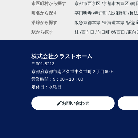
市区町村から探す
京都市西京区
京都市右京区
向
【 奥様 】
この度、担当して下さった矢野さんには、
町名から探す
字円明寺
寺戸町
上植野町
長
へん大変お世話になり、
沿線から探す
阪急京都本線
東海道本線
阪急
本当にありがとうございました。
暑い暑い最中、こちらの要望に沿った物件
駅から探す
桂
西向日
向日町
洛西口
東向
に尽力して下さり、
家族皆んなが笑顔になれる、素敵な家に出
ることができました。
株式会社クラストホーム
購入にあたって、疑問や質問にも丁寧に説
〒601-8213
て下さり、各所に度々足を運んで下さり、
や報告など常に迅速に対応して下さいまし
京都府京都市南区久世中久世町２丁目60-6
私達家族の希望に、寄り添って尽力して下
営業時間：
9：00～18：00
矢野さんのお人柄に、
定休日：
水曜日
心から信頼させていただいています。
これからお家探しをされると聞いたら、身
友人、知人にも、
お問い合わせ
クラストホームの矢野さんを紹介させてい
きたいと思います。
矢野さんのこれからのご活躍とご健勝を心
お祈り申し上げます。