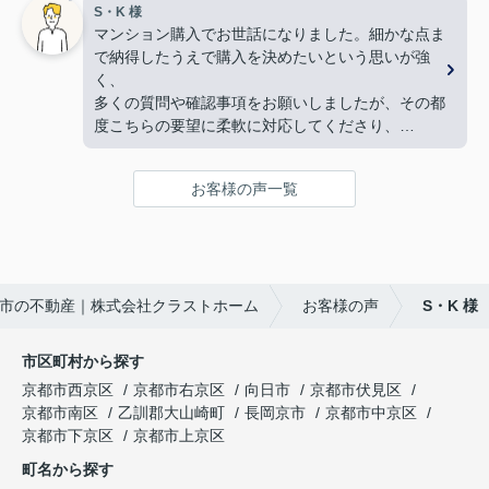
暑い暑い最中、こちらの要望に沿った物件探しに尽
S・K 様
物件購入後の生活風景を同じ目線で考えてくださ
力して下さり、
マンション購入でお世話になりました。細かな点ま
り、
家族皆んなが笑顔になれる、素敵な家に出会えるこ
で納得したうえで購入を決めたいという思いが強
下心のない対応に感銘を受けました。ありがとうご
とができました。
く、
ざいました。
購入にあたって、疑問や質問にも丁寧に説明して下
多くの質問や確認事項をお願いしましたが、その都
さり、各所に度々足を運んで下さり、連絡や報告な
度こちらの要望に柔軟に対応してくださり、
ど常に迅速に対応して下さいました。
気になることは私たちが納得できるまで丁寧に調べ
私達家族の希望に、寄り添って尽力して下さる矢野
てくださいました。商談の際は、妻の体調にも気を
さんのお人柄に、
お客様の声一覧
配っていただくなど、
心から信頼させていただいています。
細やかな配慮をしていただけたこともとても印象に
これからお家探しをされると聞いたら、身内や友
残っています。人生で何度も経験することではない
人、知人にも、
大きな買い物だからこそ、
クラストホームの矢野さんを紹介させていただきた
不安も多くありましたが、安心して相談できる会
いと思います。
市の不動産｜株式会社クラストホーム
お客様の声
S・K 様
社・担当者様でした。
矢野さんのこれからのご活躍とご健勝を心よりお祈
特に担当してくださった中野様、柴田様には大変お
り申し上げます。
世話になりました。誠実にご対応いただき、本当に
市区町村から探す
ありがとうございました。
京都市西京区
京都市右京区
向日市
京都市伏見区
京都市南区
乙訓郡大山崎町
長岡京市
京都市中京区
京都市下京区
京都市上京区
町名から探す