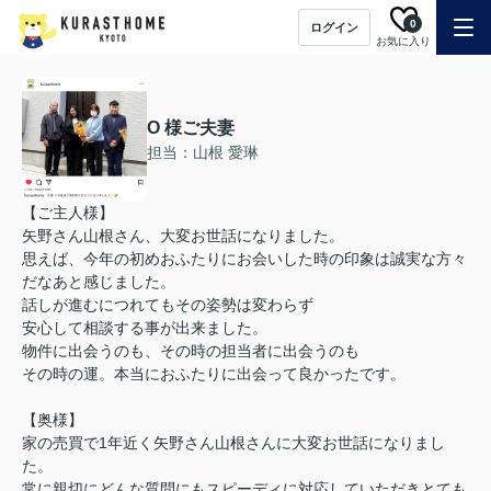
0
ログイン
お気に入り
O 様ご夫妻
担当：山根 愛琳
【ご主人様】
矢野さん山根さん、大変お世話になりました。
思えば、今年の初めおふたりにお会いした時の印象は誠実な方々
だなあと感じました。
話しが進むにつれてもその姿勢は変わらず
安心して相談する事が出来ました。
物件に出会うのも、その時の担当者に出会うのも
その時の運。本当におふたりに出会って良かったです。
【奥様】
家の売買で1年近く矢野さん山根さんに大変お世話になりまし
た。
常に親切にどんな質問にもスピーディに対応していただきとても