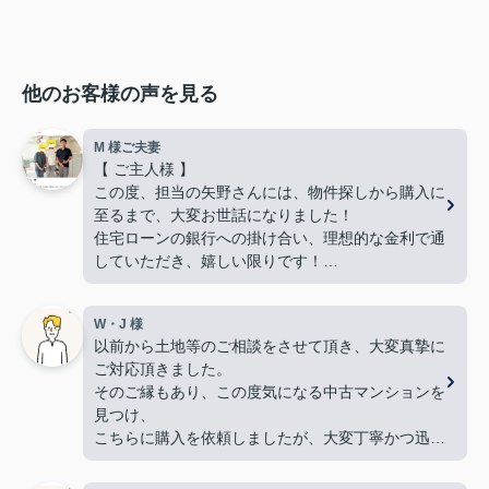
他のお客様の声を見る
M 様ご夫妻
【 ご主人様 】
この度、担当の矢野さんには、物件探しから購入に
至るまで、大変お世話になりました！
住宅ローンの銀行への掛け合い、理想的な金利で通
していただき、嬉しい限りです！
難しい希望や条件にもかかわらず、何件も何件も、
内覧の段取りをしてくださり、当初から親身に動い
W・J 様
てくださって、本当に感謝しています。
以前から土地等のご相談をさせて頂き、大変真摯に
良い御縁に出会えました事、嬉しく思います。本当
ご対応頂きました。
にありがとうございました！
そのご縁もあり、この度気になる中古マンションを
【 奥様 】
見つけ、
この度、担当して下さった矢野さんには、たいへん
こちらに購入を依頼しましたが、大変丁寧かつ迅速
大変お世話になり、
な対応をして頂き満足しております。
本当にありがとうございました。
手続きを丁寧に進行して下さるのに加え、