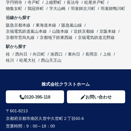
字円明寺
寺戸町
上植野町
長法寺
松尾井戸町
物集女町
鶏冠井町
字大山崎
羽束師古川町
羽束師鴨川町
沿線から探す
阪急京都本線
東海道本線
阪急嵐山線
京福電気鉄道嵐山本線
山陰本線
近鉄京都線
京阪本線
京都市営烏丸線
京都地下鉄東西線
京福電気鉄道北野線
駅から探す
桂
西向日
向日町
洛西口
東向日
長岡京
上桂
桂川
松尾大社
西山天王山
株式会社クラストホーム
0120-395-118
お問い合わせ
〒601-8213
京都府京都市南区久世中久世町２丁目60-6
営業時間：
9：00～18：00