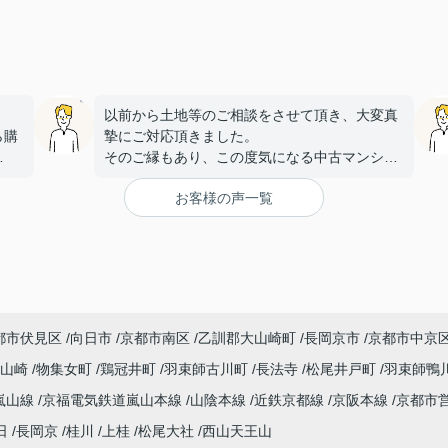
以前から土地等のご相談をさせて頂き、大変真
ら購
摯にご対応頂きました。
そのご縁もあり、この度気になる中古マンショ
金利
ンを見つけ、
お客様の声一覧
こちらに購入を依頼しましたが、大変丁寧かつ
何件
迅速な対応をして頂き満足しております。
手続きを丁寧に進行して下さるのに加え、
身に
物件購入後の生活風景を同じ目線で考えてくだ
。
さり、
す。
下心のない対応に感銘を受けました。ありがと
うございました。
都市伏見区
向日市
京都市南区
乙訓郡大山崎町
長岡京市
京都市中京
たい
大山崎
物集女町
鶏冠井町
羽束師古川町
長法寺
松尾井戸町
羽束師鴨
嵐山線
京福電気鉄道嵐山本線
山陰本線
近鉄京都線
京阪本線
京都市
探し
日
長岡京
桂川
上桂
松尾大社
西山天王山