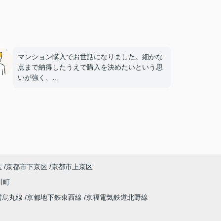
マンション購入でお世話になりました。細かな
点まで納得したうえで購入を決めたいという思
いが強く、
多くの質問や確認事項をお願いしましたが、そ
の都度こちらの要望に柔軟に対応してくださ
り、
気になることは私たちが納得できるまで丁寧に
調べてくださいました。商談の際は、妻の体調
にも気を配っていただくなど、
細やかな配慮をしていただけたこともとても印
象に残っています。人生で何度も経験すること
区
京都市下京区
京都市上京区
ではない大きな買い物だからこそ、
不安も多くありましたが、安心して相談できる
川町
会社・担当者様でした。
営烏丸線
京都地下鉄東西線
京福電気鉄道北野線
特に担当してくださった中野様、柴田様には大
変お世話になりました。誠実にご対応いただ