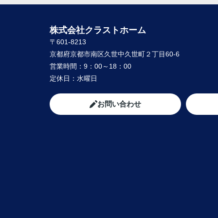
に尽力して下さり、
家族皆んなが笑顔になれる、素敵な家に出
ることができました。
株式会社クラストホーム
購入にあたって、疑問や質問にも丁寧に説
〒601-8213
て下さり、各所に度々足を運んで下さり、
や報告など常に迅速に対応して下さいまし
京都府京都市南区久世中久世町２丁目60-6
私達家族の希望に、寄り添って尽力して下
営業時間：
9：00～18：00
矢野さんのお人柄に、
定休日：
水曜日
心から信頼させていただいています。
これからお家探しをされると聞いたら、身
友人、知人にも、
お問い合わせ
クラストホームの矢野さんを紹介させてい
きたいと思います。
矢野さんのこれからのご活躍とご健勝を心
お祈り申し上げます。