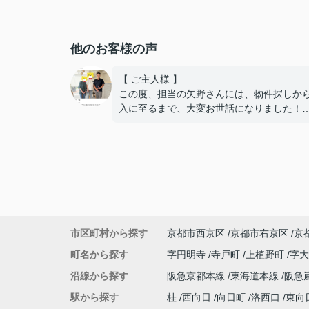
他のお客様の声
【 ご主人様 】
この度、担当の矢野さんには、物件探しか
入に至るまで、大変お世話になりました！
住宅ローンの銀行への掛け合い、理想的な
で通していただき、嬉しい限りです！
難しい希望や条件にもかかわらず、何件も
も、
内覧の段取りをしてくださり、当初から親
動いてくださって、本当に感謝しています
良い御縁に出会えました事、嬉しく思いま
本当にありがとうございました！
市区町村から探す
京都市西京区
京都市右京区
京
【 奥様 】
この度、担当して下さった矢野さんには、
町名から探す
字円明寺
寺戸町
上植野町
字
へん大変お世話になり、
沿線から探す
阪急京都本線
東海道本線
阪急
本当にありがとうございました。
暑い暑い最中、こちらの要望に沿った物件
駅から探す
桂
西向日
向日町
洛西口
東向