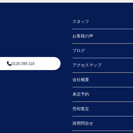
会え
明し
スタッフ
連絡
た。
お客様の声
さる
ブログ
内や
0120-395-118
アクセスマップ
ただ
会社概要
より
来店予約
売却査定
採用問合せ