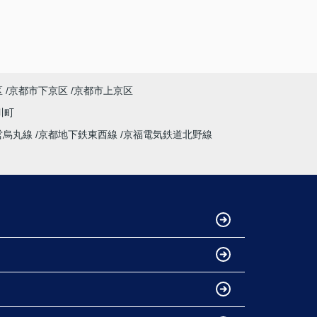
り、
気になることは私たちが納得できるまで丁寧に
調べてくださいました。商談の際は、妻の体調
にも気を配っていただくなど、
細やかな配慮をしていただけたこともとても印
象に残っています。人生で何度も経験すること
区
京都市下京区
京都市上京区
ではない大きな買い物だからこそ、
不安も多くありましたが、安心して相談できる
川町
会社・担当者様でした。
営烏丸線
京都地下鉄東西線
京福電気鉄道北野線
特に担当してくださった中野様、柴田様には大
変お世話になりました。誠実にご対応いただ
き、本当にありがとうございました。