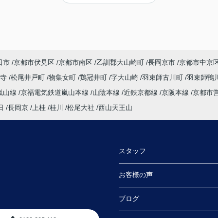
何件
迅速な対応をして頂き満足しております。
手続きを丁寧に進行して下さるのに加え、
身に
物件購入後の生活風景を同じ目線で考えてくだ
。
さり、
す。
下心のない対応に感銘を受けました。ありがと
うございました。
日市
京都市伏見区
京都市南区
乙訓郡大山崎町
長岡京市
京都市中京
たい
法寺
松尾井戸町
物集女町
鶏冠井町
字大山崎
羽束師古川町
羽束師鴨
嵐山線
京福電気鉄道嵐山本線
山陰本線
近鉄京都線
京阪本線
京都市
探し
日
長岡京
上桂
桂川
松尾大社
西山天王山
会え
明し
スタッフ
連絡
た。
お客様の声
さる
ブログ
内や