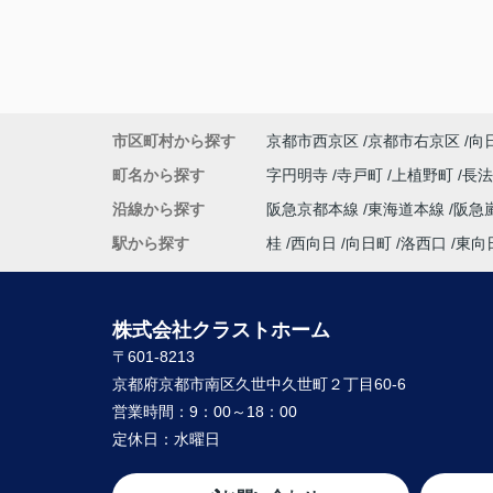
難しい希望や条件にもかかわらず、何件も
も、
内覧の段取りをしてくださり、当初から親
動いてくださって、本当に感謝しています
良い御縁に出会えました事、嬉しく思いま
本当にありがとうございました！
市区町村から探す
京都市西京区
京都市右京区
向
【 奥様 】
この度、担当して下さった矢野さんには、
町名から探す
字円明寺
寺戸町
上植野町
長
へん大変お世話になり、
沿線から探す
阪急京都本線
東海道本線
阪急
本当にありがとうございました。
暑い暑い最中、こちらの要望に沿った物件
駅から探す
桂
西向日
向日町
洛西口
東向
に尽力して下さり、
家族皆んなが笑顔になれる、素敵な家に出
ることができました。
株式会社クラストホーム
購入にあたって、疑問や質問にも丁寧に説
〒601-8213
て下さり、各所に度々足を運んで下さり、
や報告など常に迅速に対応して下さいまし
京都府京都市南区久世中久世町２丁目60-6
私達家族の希望に、寄り添って尽力して下
営業時間：
9：00～18：00
矢野さんのお人柄に、
定休日：
水曜日
心から信頼させていただいています。
これからお家探しをされると聞いたら、身