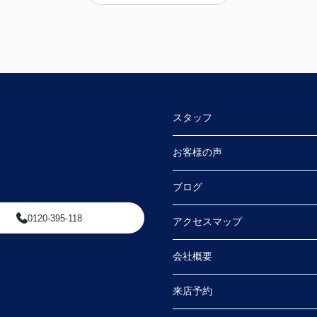
何件
迅速な対応をして頂き満足しております。
手続きを丁寧に進行して下さるのに加え、
身に
物件購入後の生活風景を同じ目線で考えてくだ
。
さり、
す。
下心のない対応に感銘を受けました。ありがと
うございました。
たい
スタッフ
お客様の声
探し
会え
ブログ
明し
0120-395-118
アクセスマップ
連絡
た。
会社概要
さる
来店予約
内や