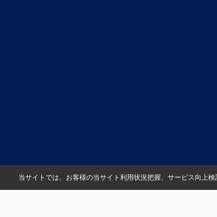
友人、知人にも、
クラストホームの矢野さんを紹介させてい
きたいと思います。
矢野さんのこれからのご活躍とご健勝を心
お祈り申し上げます。
当サイトでは、お客様の当サイト利用状況把握、サービス向上検討