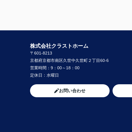
難しい希望や条件にもかかわらず、何件も
も、
内覧の段取りをしてくださり、当初から親
動いてくださって、本当に感謝しています
良い御縁に出会えました事、嬉しく思いま
本当にありがとうございました！
【 奥様 】
株式会社クラストホーム
この度、担当して下さった矢野さんには、
へん大変お世話になり、
〒601-8213
本当にありがとうございました。
京都府京都市南区久世中久世町２丁目60-6
暑い暑い最中、こちらの要望に沿った物件
営業時間：
9：00～18：00
に尽力して下さり、
定休日：
水曜日
家族皆んなが笑顔になれる、素敵な家に出
ることができました。
購入にあたって、疑問や質問にも丁寧に説
お問い合わせ
て下さり、各所に度々足を運んで下さり、
や報告など常に迅速に対応して下さいまし
私達家族の希望に、寄り添って尽力して下
矢野さんのお人柄に、
心から信頼させていただいています。
これからお家探しをされると聞いたら、身