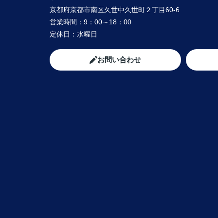
や報告など常に迅速に対応して下さいまし
京都府京都市南区久世中久世町２丁目60-6
私達家族の希望に、寄り添って尽力して下
営業時間：
9：00～18：00
矢野さんのお人柄に、
定休日：
水曜日
心から信頼させていただいています。
これからお家探しをされると聞いたら、身
友人、知人にも、
お問い合わせ
クラストホームの矢野さんを紹介させてい
きたいと思います。
矢野さんのこれからのご活躍とご健勝を心
お祈り申し上げます。