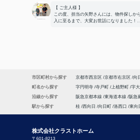
【 ご主人様 】
この度、担当の矢野さんには、物件探しか
入に至るまで、大変お世話になりました！
住宅ローンの銀行への掛け合い、理想的な
で通していただき、嬉しい限りです！
難しい希望や条件にもかかわらず、何件も
も、
内覧の段取りをしてくださり、当初から親
動いてくださって、本当に感謝しています
良い御縁に出会えました事、嬉しく思いま
本当にありがとうございました！
市区町村から探す
京都市西京区
京都市右京区
向
【 奥様 】
この度、担当して下さった矢野さんには、
町名から探す
字円明寺
寺戸町
上植野町
字
へん大変お世話になり、
沿線から探す
阪急京都本線
東海道本線
阪急
本当にありがとうございました。
暑い暑い最中、こちらの要望に沿った物件
駅から探す
桂
西向日
向日町
洛西口
東向
に尽力して下さり、
家族皆んなが笑顔になれる、素敵な家に出
ることができました。
株式会社クラストホーム
購入にあたって、疑問や質問にも丁寧に説
〒601-8213
て下さり、各所に度々足を運んで下さり、