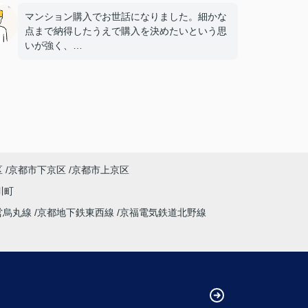
マンション購入でお世話になりました。細かな
点まで納得したうえで購入を決めたいという思
いが強く、
多くの質問や確認事項をお願いしましたが、そ
の都度こちらの要望に柔軟に対応してくださ
り、
気になることは私たちが納得できるまで丁寧に
調べてくださいました。商談の際は、妻の体調
にも気を配っていただくなど、
細やかな配慮をしていただけたこともとても印
象に残っています。人生で何度も経験すること
区
京都市下京区
京都市上京区
ではない大きな買い物だからこそ、
不安も多くありましたが、安心して相談できる
川町
会社・担当者様でした。
営烏丸線
京都地下鉄東西線
京福電気鉄道北野線
特に担当してくださった中野様、柴田様には大
変お世話になりました。誠実にご対応いただ
き、本当にありがとうございました。