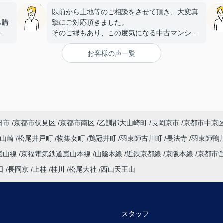
以前から土地等のご相談をさせて頂き、大変真
ら購
摯にご対応頂きました。
そのご縁もあり、この度気になる中古マンショ
金利
ンを見つけ、
お客様の声一覧
こちらに購入を依頼しましたが、大変丁寧かつ
何件
迅速な対応をして頂き満足しております。
手続きを丁寧に進行して下さるのに加え、
身に
物件購入後の生活風景を同じ目線で考えてくだ
。
さり、
す。
下心のない対応に感銘を受けました。ありがと
うございました。
日市
京都市伏見区
京都市南区
乙訓郡大山崎町
長岡京市
京都市中京
たい
大山崎
松尾井戸町
物集女町
鶏冠井町
羽束師古川町
長法寺
羽束師鴨
嵐山線
京福電気鉄道嵐山本線
山陰本線
近鉄京都線
京阪本線
京都市
探し
日
長岡京
上桂
桂川
松尾大社
西山天王山
会え
明し
スタッフ
連絡