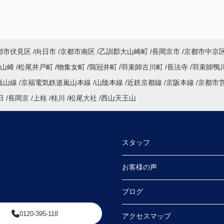
都市伏見区
向日市
京都市南区
乙訓郡大山崎町
長岡京市
京都市中京
大山崎
松尾井戸町
物集女町
鶏冠井町
羽束師古川町
長法寺
羽束師鴨
嵐山線
京福電気鉄道嵐山本線
山陰本線
近鉄京都線
京阪本線
京都市
日
長岡京
上桂
桂川
松尾大社
西山天王山
スタッフ
お客様の声
ブログ
0120-395-118
アクセスマップ