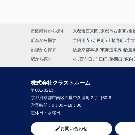
市区町村から探す
京都市西京区
京都市右京区
京
町名から探す
字円明寺
寺戸町
上植野町
字
沿線から探す
阪急京都本線
東海道本線
阪急
駅から探す
桂
西向日
向日町
洛西口
東向
株式会社クラストホーム
〒601-8213
京都府京都市南区久世中久世町２丁目60-6
営業時間：
9：00～18：00
定休日：
水曜日
お問い合わせ