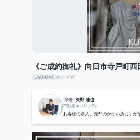
《ご成約御礼》向日市寺戸町西
ご成約御礼
2026.07.07
矢野 達也
筆者
不動産キャリア7年
お客様の購入、売却のかゆい所に手が