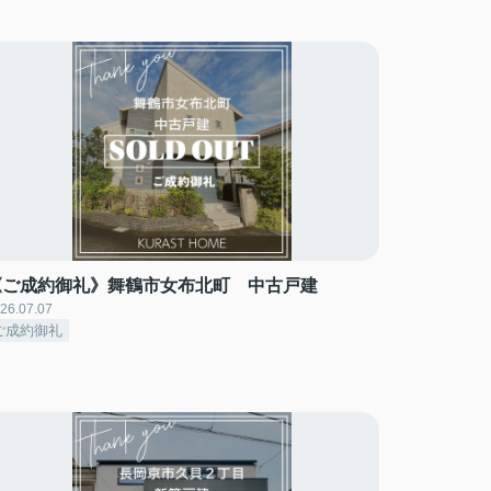
《ご成約御礼》舞鶴市女布北町 中古戸建
26.07.07
ご成約御礼