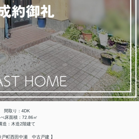
間取り：4DK
べ床面積：72.86㎡
構造：木造2
階建て
寺戸町西田中瀬 中古戸建 】