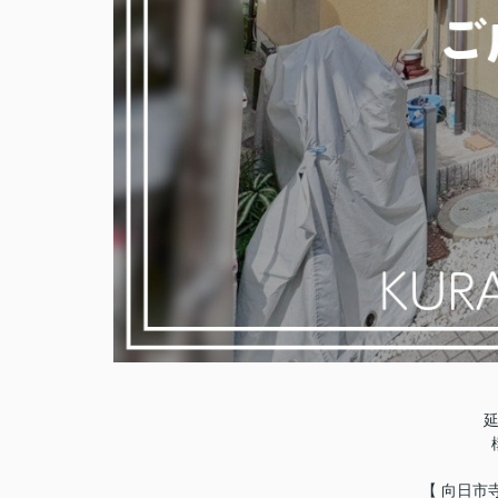
延
【 向日市