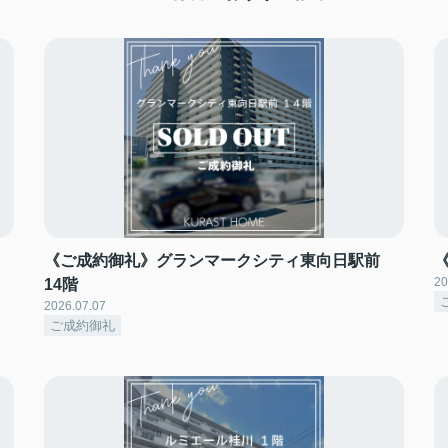
《ご成約御礼》グランマークシティ東向日駅前
20
14階
2026.07.07
ご成約御礼