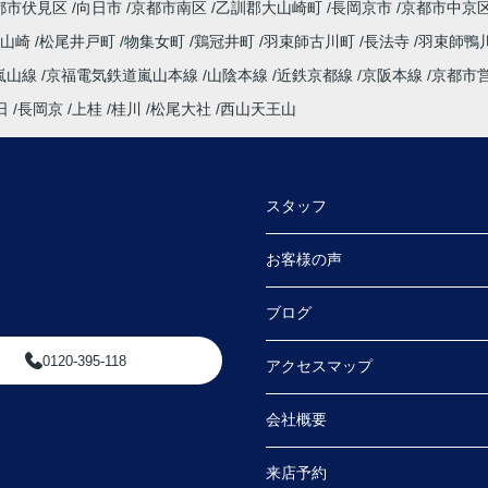
都市伏見区
向日市
京都市南区
乙訓郡大山崎町
長岡京市
京都市中京
大山崎
松尾井戸町
物集女町
鶏冠井町
羽束師古川町
長法寺
羽束師鴨
嵐山線
京福電気鉄道嵐山本線
山陰本線
近鉄京都線
京阪本線
京都市
日
長岡京
上桂
桂川
松尾大社
西山天王山
スタッフ
お客様の声
ブログ
0120-395-118
アクセスマップ
会社概要
来店予約