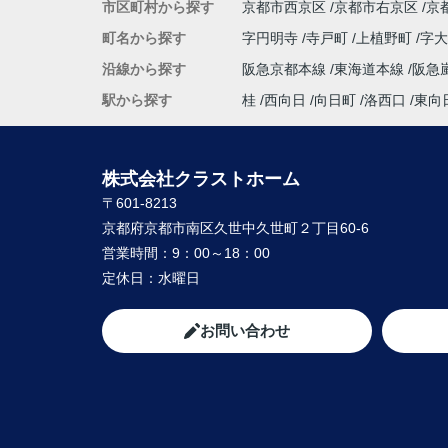
市区町村から探す
京都市西京区
京都市右京区
京
町名から探す
字円明寺
寺戸町
上植野町
字
沿線から探す
阪急京都本線
東海道本線
阪急
駅から探す
桂
西向日
向日町
洛西口
東向
株式会社クラストホーム
〒601-8213
京都府京都市南区久世中久世町２丁目60-6
営業時間：
9：00～18：00
定休日：
水曜日
お問い合わせ