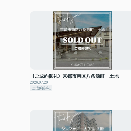
《ご成約御礼》京都市南区八条源町 土地
2026.07.20
ご成約御礼