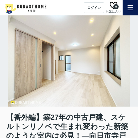
0
ログイン
お気に入り
【番外編】築27年の中古戸建、スケ
ルトンリノベで生まれ変わった新築
のような室内は必見！―向日市寺戸