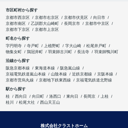
市区町村から探す
京都市西京区
京都市右京区
京都市伏見区
向日市
京都市南区
乙訓郡大山崎町
長岡京市
京都市中京区
京都市下京区
京都市上京区
町名から探す
字円明寺
寺戸町
上植野町
字大山崎
松尾井戸町
物集女町
鶏冠井町
羽束師古川町
長法寺
羽束師鴨川町
沿線から探す
阪急京都本線
東海道本線
阪急嵐山線
京福電気鉄道嵐山本線
山陰本線
近鉄京都線
京阪本線
京都市営烏丸線
京都地下鉄東西線
京福電気鉄道北野線
駅から探す
桂
西向日
向日町
洛西口
東向日
長岡京
上桂
桂川
松尾大社
西山天王山
株式会社クラストホーム