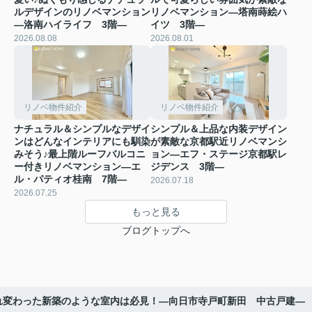
ルデザインのリノベマンション
リノベマンション―塔南蒔絵ハ
―洛南ハイライフ 3階―
イツ 3階―
2026.08.08
2026.08.01
リノベ物件紹介
リノベ物件紹介
ナチュラル＆シンプルなデザイ
シンプル＆上品な内装デザイン
ンはどんなインテリアにも馴染
が素敵な京都駅近リノベマンシ
みそう♪最上階ルーフバルコニ
ョン―エフ・ステージ京都駅レ
ー付きリノベマンション―エ
ジデンス 3階―
ル・パティオ桂南 7階―
2026.07.18
2026.07.25
もっと見る
ブログトップへ
れ変わった新築のような室内は必見！―向日市寺戸町新田 中古戸建―