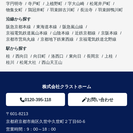
字円明寺
寺戸町
上植野町
字大山崎
松尾井戸町
物集女町
鶏冠井町
羽束師古川町
長法寺
羽束師鴨川町
沿線から探す
阪急京都本線
東海道本線
阪急嵐山線
京福電気鉄道嵐山本線
山陰本線
近鉄京都線
京阪本線
京都市営烏丸線
京都地下鉄東西線
京福電気鉄道北野線
駅から探す
桂
西向日
向日町
洛西口
東向日
長岡京
上桂
桂川
松尾大社
西山天王山
株式会社クラストホーム
0120-395-118
お問い合わせ
〒601-8213
京都府京都市南区久世中久世町２丁目60-6
営業時間：
9：00～18：00