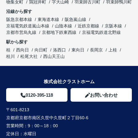
物集女町
鶏冠井町
字大山崎
羽束師古川町
羽束師鴨川町
沿線から探す
阪急京都本線
東海道本線
阪急嵐山線
京福電気鉄道嵐山本線
山陰本線
近鉄京都線
京阪本線
京都市営烏丸線
京都地下鉄東西線
京福電気鉄道北野線
駅から探す
桂
西向日
向日町
洛西口
東向日
長岡京
上桂
桂川
松尾大社
西山天王山
株式会社クラストホーム
0120-395-118
お問い合わせ
〒601-8213
京都府京都市南区久世中久世町２丁目60-6
営業時間：
9：00～18：00
定休日：
水曜日