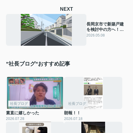
NEXT
長岡京市で新築戸建
を検討中の方へ！通
勤に便利なエリア選
2026.05.08
びのポイントを解説
”社長ブログ”おすすめ記事
社長ブログ
社長ブログ
素直に嬉しかった
朗報！！
2026.07.28
2026.07.18