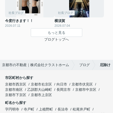
社長ブログ
社長ブログ
今度行きます！！
横須賀
2026.07.11
2026.07.04
もっと見る
ブログトップへ
京都市の不動産｜株式会社クラストホーム
ブログ
厄除け
市区町村から探す
京都市西京区
京都市右京区
向日市
京都市伏見区
京都市南区
乙訓郡大山崎町
長岡京市
京都市中京区
京都市下京区
京都市上京区
町名から探す
字円明寺
寺戸町
上植野町
長法寺
松尾井戸町