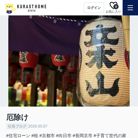
0
ログイン
お気に入り
厄除け
社長ブログ
2026.05.07
#住宅ローン
#桂
#京都市
#向日市
#長岡京市
#子育て世代の家