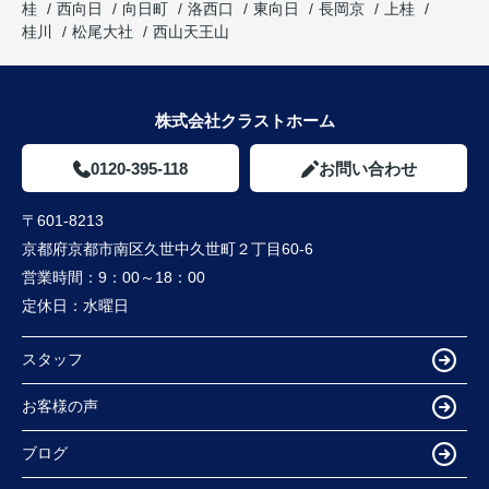
桂
西向日
向日町
洛西口
東向日
長岡京
上桂
桂川
松尾大社
西山天王山
株式会社クラストホーム
0120-395-118
お問い合わせ
〒601-8213
京都府京都市南区久世中久世町２丁目60-6
営業時間：
9：00～18：00
定休日：
水曜日
スタッフ
お客様の声
ブログ