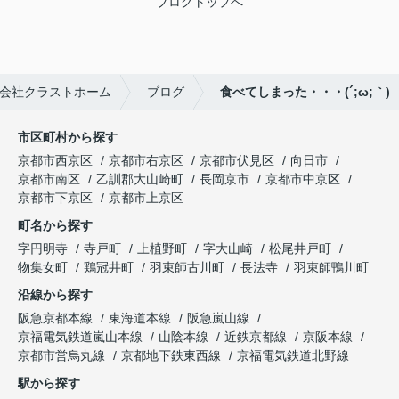
ブログトップへ
会社クラストホーム
ブログ
食べてしまった・・・(´;ω;｀)
市区町村から探す
京都市西京区
京都市右京区
京都市伏見区
向日市
京都市南区
乙訓郡大山崎町
長岡京市
京都市中京区
京都市下京区
京都市上京区
町名から探す
字円明寺
寺戸町
上植野町
字大山崎
松尾井戸町
物集女町
鶏冠井町
羽束師古川町
長法寺
羽束師鴨川町
沿線から探す
阪急京都本線
東海道本線
阪急嵐山線
京福電気鉄道嵐山本線
山陰本線
近鉄京都線
京阪本線
京都市営烏丸線
京都地下鉄東西線
京福電気鉄道北野線
駅から探す