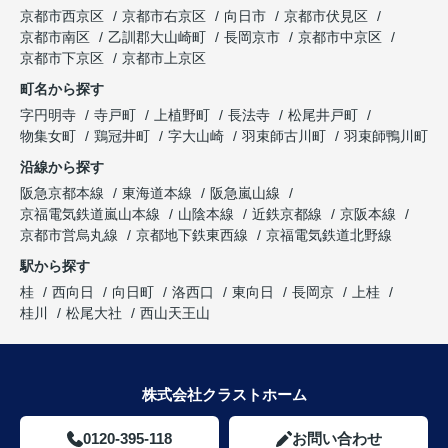
京都市西京区
京都市右京区
向日市
京都市伏見区
京都市南区
乙訓郡大山崎町
長岡京市
京都市中京区
京都市下京区
京都市上京区
町名から探す
字円明寺
寺戸町
上植野町
長法寺
松尾井戸町
物集女町
鶏冠井町
字大山崎
羽束師古川町
羽束師鴨川町
沿線から探す
阪急京都本線
東海道本線
阪急嵐山線
京福電気鉄道嵐山本線
山陰本線
近鉄京都線
京阪本線
京都市営烏丸線
京都地下鉄東西線
京福電気鉄道北野線
駅から探す
桂
西向日
向日町
洛西口
東向日
長岡京
上桂
桂川
松尾大社
西山天王山
株式会社クラストホーム
0120-395-118
お問い合わせ