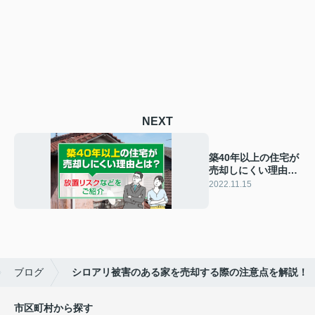
NEXT
築40年以上の住宅が
売却しにくい理由と
は？放置リスクなど
2022.11.15
をご紹介
ブログ
シロアリ被害のある家を売却する際の注意点を解説！
市区町村から探す