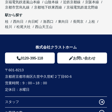
京福電気鉄道嵐山本線
山陰本線
近鉄京都線
京阪本線
京都市営烏丸線
京都地下鉄東西線
京福電気鉄道北野線
駅から探す
桂
西向日
向日町
洛西口
東向日
長岡京
上桂
桂川
松尾大社
西山天王山
株式会社クラストホーム
0120-395-118
お問い合わせ
〒601-8213
京都府京都市南区久世中久世町２丁目60-6
営業時間：
9：00～18：00
定休日：
水曜日
スタッフ