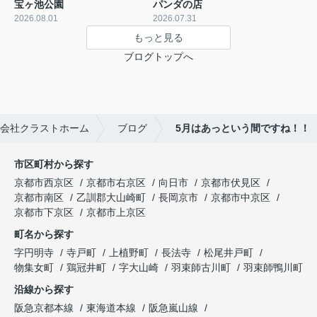
宝ヶ池公園
パンダの店
2026.08.01
2026.07.31
もっと見る
ブログトップへ
会社クラストホーム
ブログ
5月はあっという間ですね！！
市区町村から探す
京都市西京区
京都市右京区
向日市
京都市伏見区
京都市南区
乙訓郡大山崎町
長岡京市
京都市中京区
京都市下京区
京都市上京区
町名から探す
字円明寺
寺戸町
上植野町
長法寺
松尾井戸町
物集女町
鶏冠井町
字大山崎
羽束師古川町
羽束師鴨川町
沿線から探す
阪急京都本線
東海道本線
阪急嵐山線