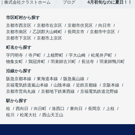
｜株式会社クラストホーム
ブログ
4月初旬なのに夏日！！
市区町村から探す
京都市西京区
京都市右京区
京都市伏見区
向日市
京都市南区
乙訓郡大山崎町
長岡京市
京都市中京区
京都市下京区
京都市上京区
町名から探す
字円明寺
寺戸町
上植野町
字大山崎
松尾井戸町
物集女町
鶏冠井町
羽束師古川町
長法寺
羽束師鴨川町
沿線から探す
阪急京都本線
東海道本線
阪急嵐山線
京福電気鉄道嵐山本線
山陰本線
近鉄京都線
京阪本線
京都市営烏丸線
京都地下鉄東西線
京福電気鉄道北野線
駅から探す
桂
西向日
向日町
洛西口
東向日
長岡京
上桂
桂川
松尾大社
西山天王山