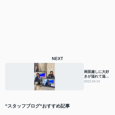
NEXT
画面越しに大好
きが溢れて溢れ
て、、
2022.04.14
”スタッフブログ”おすすめ記事