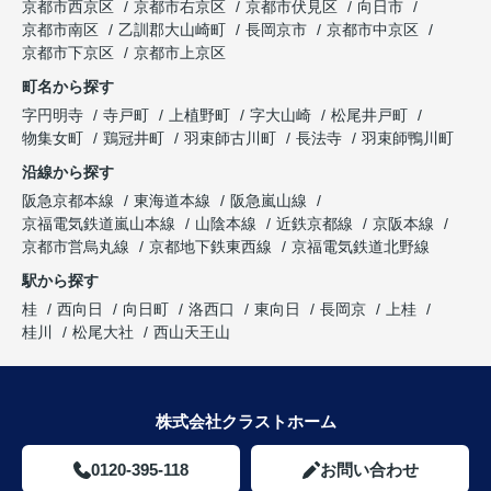
京都市西京区
京都市右京区
京都市伏見区
向日市
京都市南区
乙訓郡大山崎町
長岡京市
京都市中京区
京都市下京区
京都市上京区
町名から探す
字円明寺
寺戸町
上植野町
字大山崎
松尾井戸町
物集女町
鶏冠井町
羽束師古川町
長法寺
羽束師鴨川町
沿線から探す
阪急京都本線
東海道本線
阪急嵐山線
京福電気鉄道嵐山本線
山陰本線
近鉄京都線
京阪本線
京都市営烏丸線
京都地下鉄東西線
京福電気鉄道北野線
駅から探す
桂
西向日
向日町
洛西口
東向日
長岡京
上桂
桂川
松尾大社
西山天王山
株式会社クラストホーム
0120-395-118
お問い合わせ